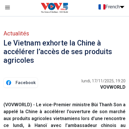
Nhảy đến nội dung
French
Menu trang chủ tiếng Pháp
menu phụ tiếng Pháp
Actualités
Le Vietnam exhorte la Chine à
accélérer l’accès de ses produits
agricoles
lundi, 17/11/2025, 19:20
Facebook
VOVWORLD
(VOVWORLD) - Le vice-Premier ministre Bùi Thanh Son a
appelé la Chine à accélérer l’ouverture de son marché
aux produits agricoles vietnamiens lors d’une rencontre
ce lundi, à Hanoï avec l’ambassadeur chinois au