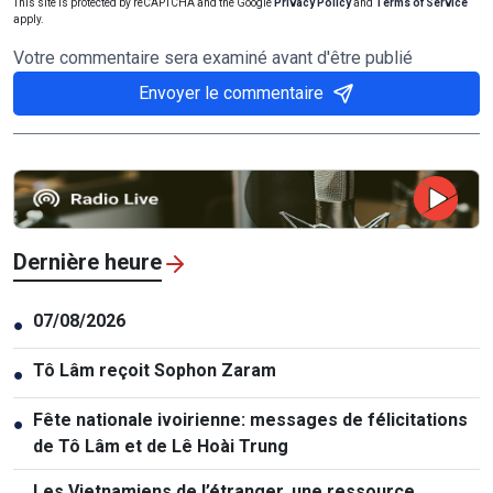
This site is protected by reCAPTCHA and the Google
Privacy Policy
and
Terms of Service
apply.
Votre commentaire sera examiné avant d'être publié
Envoyer le commentaire
Dernière heure
07/08/2026
●
Tô Lâm reçoit Sophon Zaram
●
Fête nationale ivoirienne: messages de félicitations
●
de Tô Lâm et de Lê Hoài Trung
Les Vietnamiens de l’étranger, une ressource