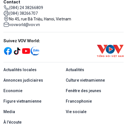
Contact
(084) 24 38266809
(084) 38266707
No 45, rue Bà Triệu, Hanoi, Vietnam
vovworld@vov.vn
Mạng xã hội
Suivez VOV World:
menu footer tiếng Pháp
Actualités locales
Actualités
Annonces judiciaires
Culture vietnamienne
Economie
Fenêtre des jeunes
Figure vietnamienne
Francophonie
Media
Vie sociale
À l'écoute