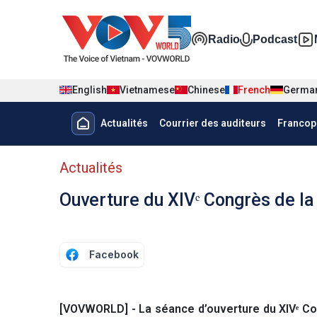
Nhảy đến nội dung
Đa phương t
Radio
Podcast
English
Vietnamese
Chinese
French
Germa
Menu trang chủ tiếng Pháp
Actualités
Courrier des auditeurs
Francop
menu phụ tiếng Pháp
Actualités
Ouverture du XIVᵉ Congrès de l
Facebook
[VOVWORLD] - La séance d’ouverture du XIVᵉ Co