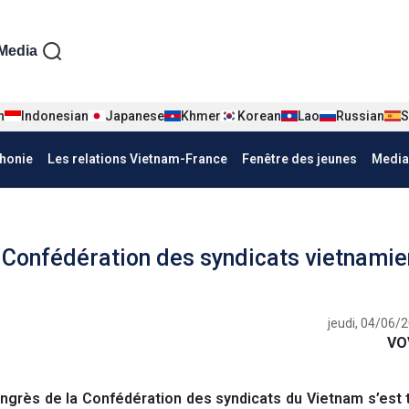
iện tiếng Pháp
Media
n
Indonesian
Japanese
Khmer
Korean
Lao
Russian
S
honie
Les relations Vietnam-France
Fenêtre des jeunes
Media
a Confédération des syndicats vietnami
jeudi, 04/06/
VO
ngrès de la Confédération des syndicats du Vietnam s’est