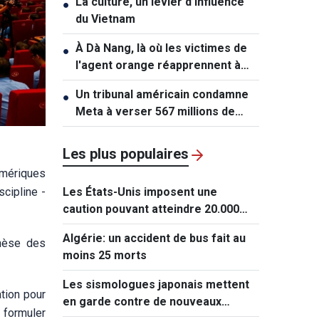
La culture, un levier d’influence
●
du Vietnam
À Dà Nang, là où les victimes de
●
l'agent orange réapprennent à
vivre
Un tribunal américain condamne
●
Meta à verser 567 millions de
dollars dans une affaire
impliquant des mineurs
Les plus populaires
numériques
scipline -
Les États-Unis imposent une
caution pouvant atteindre 20.000
dollars pour les demandes de visa
Algérie: un accident de bus fait au
thèse des
de ressortissants de 50 pays
moins 25 morts
Les sismologues japonais mettent
tion pour
en garde contre de nouveaux
 formuler
séismes majeurs après celui de