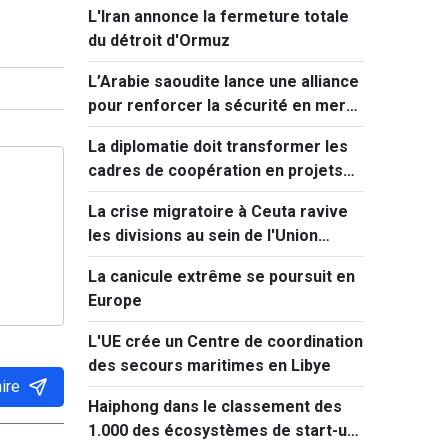
L'Iran annonce la fermeture totale
Kumamoto
du détroit d'Ormuz
L’Arabie saoudite lance une alliance
pour renforcer la sécurité en mer
Rouge
La diplomatie doit transformer les
cadres de coopération en projets
concrets
La crise migratoire à Ceuta ravive
les divisions au sein de l'Union
européenne
La canicule extrême se poursuit en
Europe
L'UE crée un Centre de coordination
des secours maritimes en Libye
ire
Haiphong dans le classement des
1.000 des écosystèmes de start-up