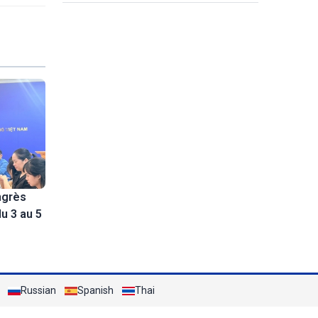
innovantes les plus performants au
monde
ngrès
u 3 au 5
Russian
Spanish
Thai