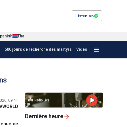
Listen on
panish
Thai
500 jours de recherche des martyrs
Vidéo
ens
2026, 09:41
VWORLD
Dernière heure
 tenue ce