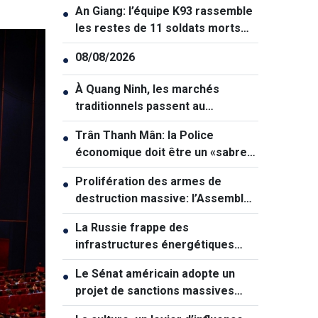
An Giang: l’équipe K93 rassemble
●
les restes de 11 soldats morts
pour la Patrie
08/08/2026
●
À Quang Ninh, les marchés
●
traditionnels passent au
numérique
Trân Thanh Mân: la Police
●
économique doit être un «sabre
tranchant» dans la lutte contre la
Prolifération des armes de
●
criminalité
destruction massive: l’Assemblée
nationale veut renforcer la
La Russie frappe des
●
prévention
infrastructures énergétiques
vitales de l'Ukraine
Le Sénat américain adopte un
●
projet de sanctions massives
contre la Russie