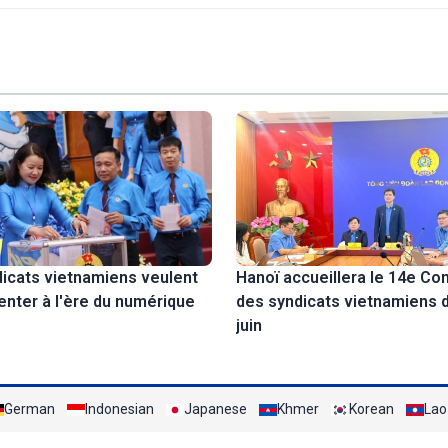
icats vietnamiens veulent
Hanoï accueillera le 14e Co
enter à l'ère du numérique
des syndicats vietnamiens d
juin
German
Indonesian
Japanese
Khmer
Korean
Lao