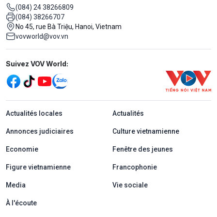
(084) 24 38266809
(084) 38266707
No 45, rue Bà Triệu, Hanoi, Vietnam
vovworld@vov.vn
Mạng xã hội
Suivez VOV World:
menu footer tiếng Pháp
Actualités locales
Actualités
Annonces judiciaires
Culture vietnamienne
Economie
Fenêtre des jeunes
Figure vietnamienne
Francophonie
Media
Vie sociale
À l'écoute