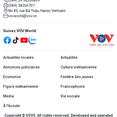
(084) 24 38266809
(084) 38266707
No 45, rue Bà Triệu, Hanoi, Vietnam
vovworld@vov.vn
Mạng xã hội
Suivez VOV World:
menu footer tiếng Pháp
Actualités locales
Actualités
Annonces judiciaires
Culture vietnamienne
Economie
Fenêtre des jeunes
Figure vietnamienne
Francophonie
Media
Vie sociale
À l'écoute
Copyright © VOV5. All rights reserved. Developed and operated