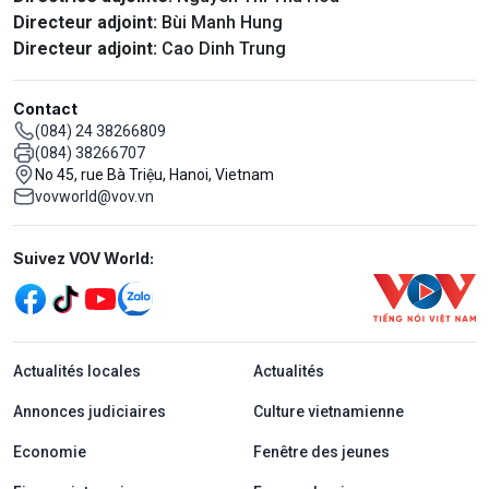
Directeur adjoint:
Bùi Manh Hung
Directeur adjoint:
Cao Dinh Trung
Contact
(084) 24 38266809
(084) 38266707
No 45, rue Bà Triệu, Hanoi, Vietnam
vovworld@vov.vn
Mạng xã hội
Suivez VOV World:
menu footer tiếng Pháp
Actualités locales
Actualités
Annonces judiciaires
Culture vietnamienne
Economie
Fenêtre des jeunes