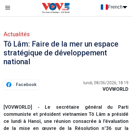
Nhảy đến nội dung
French
Menu trang chủ tiếng Pháp
menu phụ tiếng Pháp
Actualités
Tô Lâm: Faire de la mer un espace
stratégique de développement
national
lundi, 08/06/2026, 18:19
Facebook
VOVWORLD
[VOVWORLD] - Le secrétaire général du Parti
communiste et président vietnamien Tô Lâm a présidé
ce lundi à Hanoï, une réunion consacrée à l’évaluation
de la mise en œuvre de la Résolution n°36 sur la