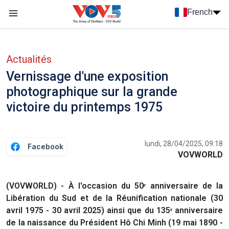
Nhảy đến nội dung
French
Menu trang chủ tiếng Pháp
menu phụ tiếng Pháp
Actualités
Vernissage d'une exposition
photographique sur la grande
victoire du printemps 1975
lundi, 28/04/2025, 09:18
Facebook
VOVWORLD
(VOVWORLD) - À l'occasion du 50ᵉ anniversaire de la
Libération du Sud et de la Réunification nationale (30
avril 1975 - 30 avril 2025) ainsi que du 135ᵉ anniversaire
de la naissance du Président Hô Chi Minh (19 mai 1890 -