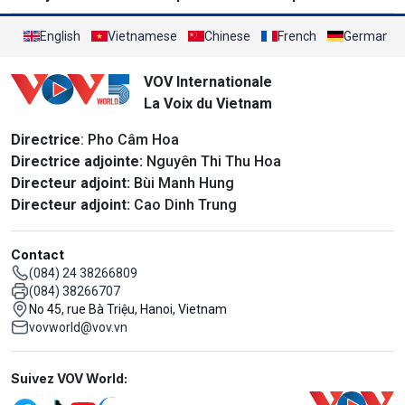
performants au monde
English
Vietnamese
Chinese
French
German
VOV Internationale
La Voix du Vietnam
Directrice
: Pho Câm Hoa
Directrice adjointe:
Nguyên Thi Thu Hoa
Directeur adjoint:
Bùi Manh Hung
Directeur adjoint:
Cao Dinh Trung
Contact
(084) 24 38266809
(084) 38266707
No 45, rue Bà Triệu, Hanoi, Vietnam
vovworld@vov.vn
Mạng xã hội
Suivez VOV World: