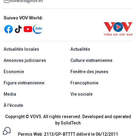
vovworld@vov.vn
Mạng xã hội
Suivez VOV World:
menu footer tiếng Pháp
Actualités locales
Actualités
Annonces judiciaires
Culture vietnamienne
Economie
Fenêtre des jeunes
Figure vietnamienne
Francophonie
Media
Vie sociale
À l'écoute
Copyright © VOV5. All rights reserved. Developed and operated
by SolidTech
Permis Web: 2113/GP-BTTTT délivré le 06/12/2011