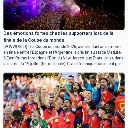
Des émotions fortes chez les supporters lors de la
finale de la Coupe du monde
[VOVWORLD] - La Coupe du monde 2026, avec le duel au sommet
en finale entre l'Espagne et l'Argentine, a pris fin au stade MetLife,
à East Rutherford (dans l'État du New Jersey, aux États-Unis), dans
la soirée du 19 juillet (heure locale). Grâce à l'unique but inscrit par
l'attaquant Ferran Torres, contre une Albiceleste inoffensive, les
Espagnols ont remporté leur deuxième sacre mondial.