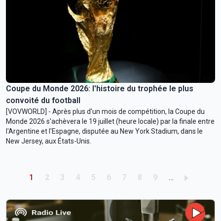
Coupe du Monde 2026: l'histoire du trophée le plus
convoité du football
[VOVWORLD] - Après plus d'un mois de compétition, la Coupe du
Monde 2026 s'achèvera le 19 juillet (heure locale) par la finale entre
l'Argentine et l'Espagne, disputée au New York Stadium, dans le
New Jersey, aux États-Unis.
Pagination
Trang hiện thời
Trang
Trang
Trang
Trang
Trang
Trang
Trang
Trang
1
2
3
4
5
6
7
8
9
…