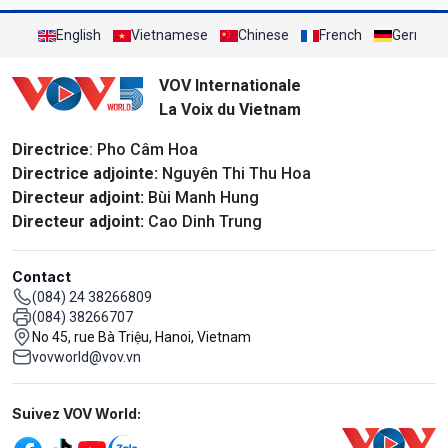
English
Vietnamese
Chinese
French
German
VOV Internationale
La Voix du Vietnam
Directrice
: Pho Câm Hoa
Directrice adjointe:
Nguyên Thi Thu Hoa
Directeur adjoint:
Bùi Manh Hung
Directeur adjoint:
Cao Dinh Trung
Contact
(084) 24 38266809
(084) 38266707
No 45, rue Bà Triệu, Hanoi, Vietnam
vovworld@vov.vn
Mạng xã hội
Suivez VOV World: