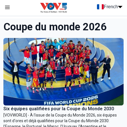
Nhảy đến nội dung
French
Menu trang chủ tiếng Pháp
menu phụ tiếng Pháp
Coupe du monde 2026
Six équipes qualifiées pour la Coupe du Monde 2030
[VOVWORLD] - À l'issue de la Coupe du Monde 2026, six équipes
sont d'ores et déjà qualifiées pour la Coupe du Monde 2030:
l'Espagne, le Portugal, le Maroc, l'Uruguay, l'Argentine et le