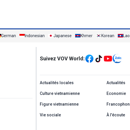
German
Indonesian
Japanese
Khmer
Korean
Lao
Mạng xã hội
Suivez VOV World:
menu footer tiếng Ph
Actualités locales
Actualités
Culture vietnamienne
Economie
Figure vietnamienne
Francophon
Vie sociale
À l'écoute