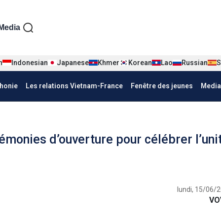
iện tiếng Pháp
Media
n
Indonesian
Japanese
Khmer
Korean
Lao
Russian
S
honie
Les relations Vietnam-France
Fenêtre des jeunes
Media
monies d’ouverture pour célébrer l’uni
lundi, 15/06/
VO