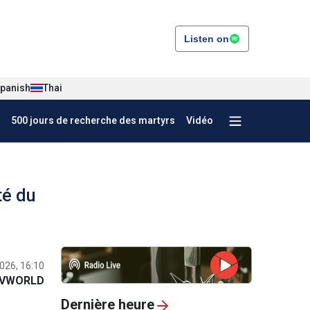
Listen on
panish
Thai
500 jours de recherche des martyrs
Vidéo
té du
2026, 16:10
VWORLD
Dernière heure