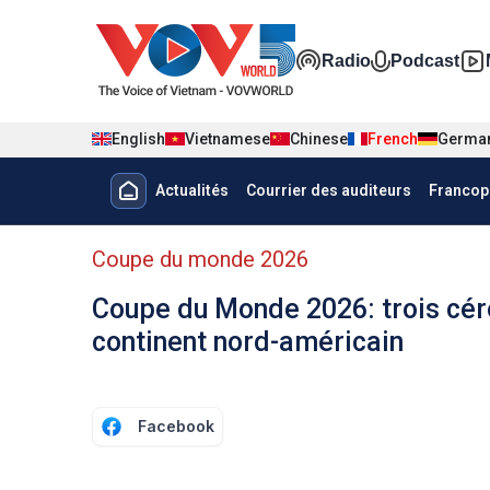
Nhảy đến nội dung
Đa phương t
Radio
Podcast
English
Vietnamese
Chinese
French
Germa
Menu trang chủ tiếng Pháp
Actualités
Courrier des auditeurs
Francop
menu phụ tiếng Pháp
Coupe du monde 2026
Coupe du Monde 2026: trois céré
continent nord-américain
Facebook