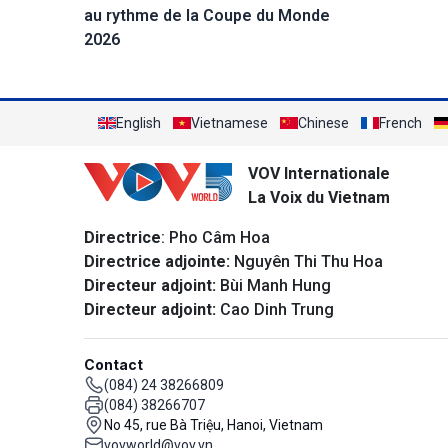
au rythme de la Coupe du Monde
2026
English
Vietnamese
Chinese
French
VOV Internationale
La Voix du Vietnam
Directrice
: Pho Câm Hoa
Directrice adjointe:
Nguyên Thi Thu Hoa
Directeur adjoint:
Bùi Manh Hung
Directeur adjoint:
Cao Dinh Trung
Contact
(084) 24 38266809
(084) 38266707
No 45, rue Bà Triệu, Hanoi, Vietnam
vovworld@vov.vn