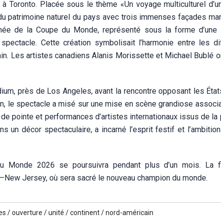
d, à Toronto. Placée sous le thème «Un voyage multiculturel d’u
e du patrimoine naturel du pays avec trois immenses façades mar
rophée de la Coupe du Monde, représenté sous la forme d’un
 spectacle. Cette création symbolisait l’harmonie entre les di
 Les artistes canadiens Alanis Morissette et Michael Bublé o
ium, près de Los Angeles, avant la rencontre opposant les État
dien, le spectacle a misé sur une mise en scène grandiose associ
de pointe et performances d’artistes internationaux issus de la
s un décor spectaculaire, a incarné l’esprit festif et l’ambitio
du Monde 2026 se poursuivra pendant plus d’un mois. La f
rk–New Jersey, où sera sacré le nouveau champion du monde.
s /
ouverture /
unité /
continent /
nord-américain