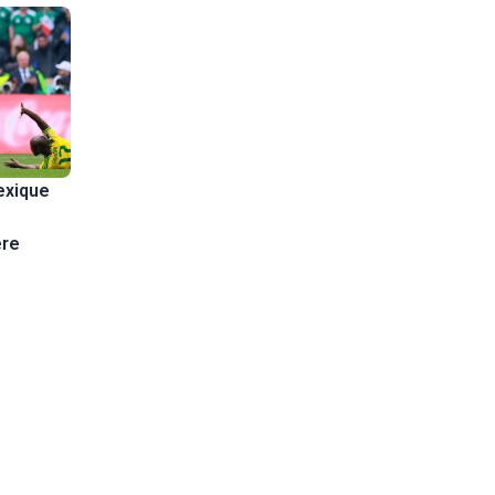
exique
ère