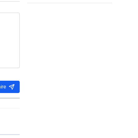
supporters lésés
ire