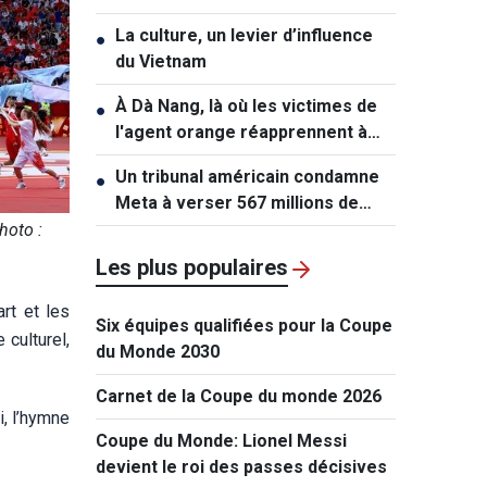
contre la Russie
La culture, un levier d’influence
●
du Vietnam
À Dà Nang, là où les victimes de
●
l'agent orange réapprennent à
vivre
Un tribunal américain condamne
●
Meta à verser 567 millions de
dollars dans une affaire
hoto :
impliquant des mineurs
Les plus populaires
rt et les
Six équipes qualifiées pour la Coupe
culturel,
du Monde 2030
Carnet de la Coupe du monde 2026
i, l’hymne
Coupe du Monde: Lionel Messi
devient le roi des passes décisives