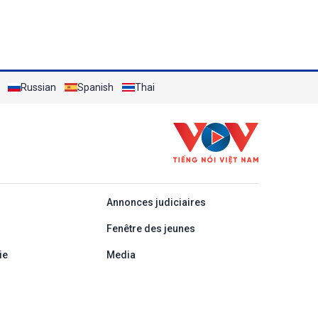
Russian
Spanish
Thai
áp
Annonces judiciaires
Fenêtre des jeunes
ie
Media