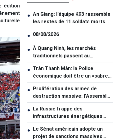
 édition
vénement
An Giang: l’équipe K93 rassemble
●
ulturelle
les restes de 11 soldats morts
pour la Patrie
08/08/2026
●
À Quang Ninh, les marchés
●
traditionnels passent au
numérique
Trân Thanh Mân: la Police
●
économique doit être un «sabre
tranchant» dans la lutte contre la
Prolifération des armes de
●
criminalité
destruction massive: l’Assemblée
nationale veut renforcer la
La Russie frappe des
●
prévention
infrastructures énergétiques
vitales de l'Ukraine
Le Sénat américain adopte un
●
projet de sanctions massives