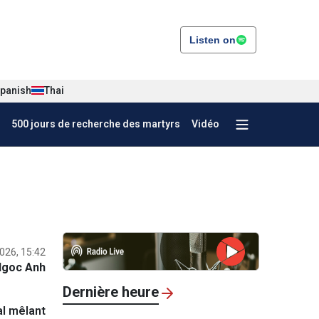
Listen on
panish
Thai
500 jours de recherche des martyrs
Vidéo
026, 15:42
Ngoc Anh
Dernière heure
al mêlant