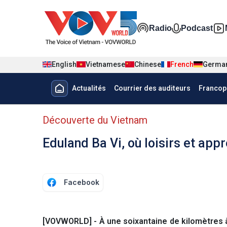
Nhảy đến nội dung
Đa phương t
Radio
Podcast
English
Vietnamese
Chinese
French
Germa
Menu trang chủ tiếng Pháp
Actualités
Courrier des auditeurs
Francop
menu phụ tiếng Pháp
Découverte du Vietnam
Eduland Ba Vi, où loisirs et app
Facebook
[VOVWORLD] - À une soixantaine de kilomètres à