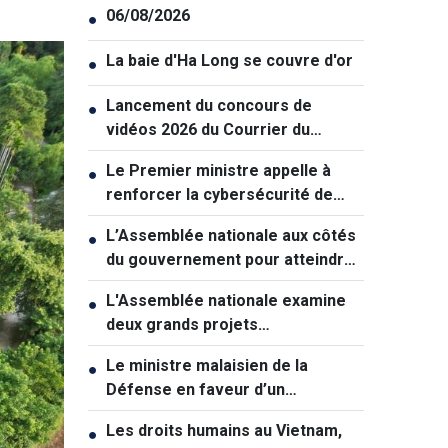
06/08/2026
●
La baie d'Ha Long se couvre d'or
●
Lancement du concours de
●
vidéos 2026 du Courrier du
Vietnam: "La paix et la jeunesse"
Le Premier ministre appelle à
●
renforcer la cybersécurité de
manière coordonnée
L’Assemblée nationale aux côtés
●
du gouvernement pour atteindre
une croissance à deux chiffres
L'Assemblée nationale examine
●
deux grands projets
d'infrastructures pour soutenir la
Le ministre malaisien de la
●
croissance
Défense en faveur d’un
rapprochement avec le Vietnam
Les droits humains au Vietnam,
●