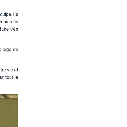
quipe. Ils
er au ô ăn
faire très
ollège de
tre vie et
ur tout le