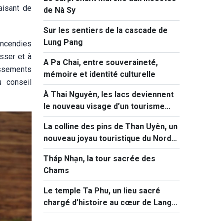
aisant de
de Nà Sy
Sur les sentiers de la cascade de
Lung Pang
incendies
sser et à
A Pa Chai, entre souveraineté,
issements
mémoire et identité culturelle
 conseil
À Thai Nguyên, les lacs deviennent
le nouveau visage d’un tourisme
vert et immersif
La colline des pins de Than Uyên, un
nouveau joyau touristique du Nord-
Ouest
Tháp Nhạn, la tour sacrée des
Chams
Le temple Ta Phu, un lieu sacré
chargé d’histoire au cœur de Lang
Son