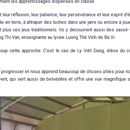
lement les apprentissages dispensés en classe.
eur réflexion, leur patience, leur persévérance et leur esprit d'é
e en terre, à attraper des loches dans une jarre ou encore à jou
plus ces jeux traditionnels. Ils y découvrent aussi des savoir-
ng Thi Van, enseignante au lycée Luong Thê Vinh de Ba Vi.
up cette approche. C’est le cas de Ly Viêt Dung, élève du c
e à progresser et nous apprend beaucoup de choses utiles pour no
vent, qui sert aussi de belvédère et offre une vue magnifique s