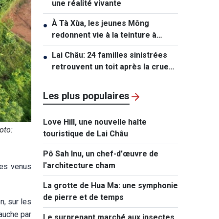
une réalité vivante
À Tà Xùa, les jeunes Mông
●
redonnent vie à la teinture à
l’indigo
Lai Châu: 24 familles sinistrées
●
retrouvent un toit après la crue
de Muong Than
Les plus populaires
Love Hill, une nouvelle halte
oto:
touristique de Lai Châu
Pô Sah Inu, un chef-d'œuvre de
l'architecture cham
res venus
La grotte de Hua Ma: une symphonie
de pierre et de temps
, sur les
gauche par
Le surprenant marché aux insectes