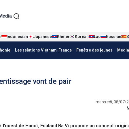
iện tiếng Pháp
Media
n
Indonesian
Japanese
Khmer
Korean
Lao
Russian
S
honie
Les relations Vietnam-France
Fenêtre des jeunes
Media
rentissage vont de pair
mercredi, 08/07/2
 l'ouest de Hanoï, Eduland Ba Vi propose un concept origin