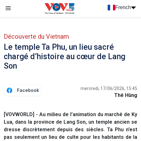
Nhảy đến nội dung
French
Menu trang chủ tiếng Pháp
menu phụ tiếng Pháp
Découverte du Vietnam
Le temple Ta Phu, un lieu sacré
chargé d’histoire au cœur de Lang
Son
mercredi, 17/06/2026, 15:45
Facebook
Thê Hùng
[VOVWORLD] - Au milieu de l’animation du marché de Ky
Lua, dans la province de Lang Son, un temple ancien se
dresse discrètement depuis des siècles. Ta Phu n’est
pas seulement un lieu de culte pour les habitants de la