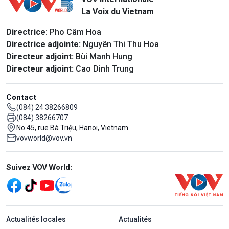
La Voix du Vietnam
Directrice
: Pho Câm Hoa
Directrice adjointe:
Nguyên Thi Thu Hoa
Directeur adjoint:
Bùi Manh Hung
Directeur adjoint:
Cao Dinh Trung
Contact
(084) 24 38266809
(084) 38266707
No 45, rue Bà Triệu, Hanoi, Vietnam
vovworld@vov.vn
Mạng xã hội
Suivez VOV World:
menu footer tiếng Pháp
Actualités locales
Actualités