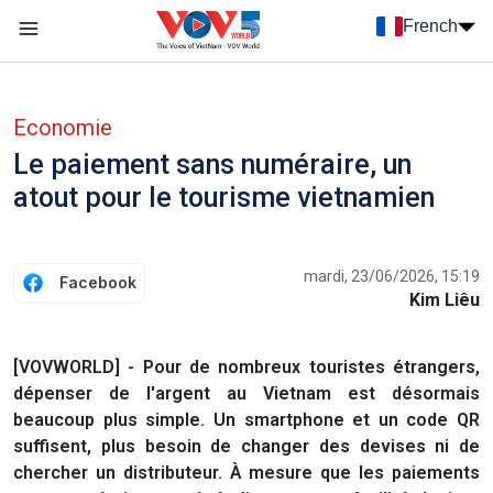
Nhảy đến nội dung
French
Menu trang chủ tiếng Pháp
menu phụ tiếng Pháp
Economie
Le paiement sans numéraire, un
atout pour le tourisme vietnamien
mardi, 23/06/2026, 15:19
Facebook
Kim Liêu
[VOVWORLD] - Pour de nombreux touristes étrangers,
dépenser de l'argent au Vietnam est désormais
beaucoup plus simple. Un smartphone et un code QR
suffisent, plus besoin de changer des devises ni de
chercher un distributeur. À mesure que les paiements