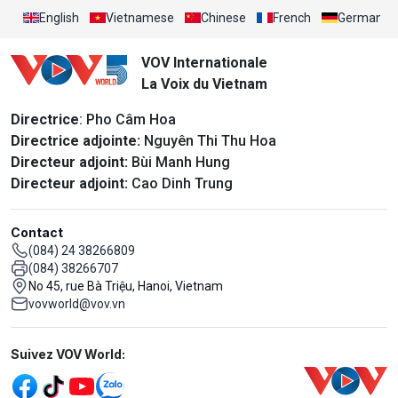
English
Vietnamese
Chinese
French
German
VOV Internationale
La Voix du Vietnam
Directrice
: Pho Câm Hoa
Directrice adjointe:
Nguyên Thi Thu Hoa
Directeur adjoint:
Bùi Manh Hung
Directeur adjoint:
Cao Dinh Trung
Contact
(084) 24 38266809
(084) 38266707
No 45, rue Bà Triệu, Hanoi, Vietnam
vovworld@vov.vn
Mạng xã hội
Suivez VOV World: