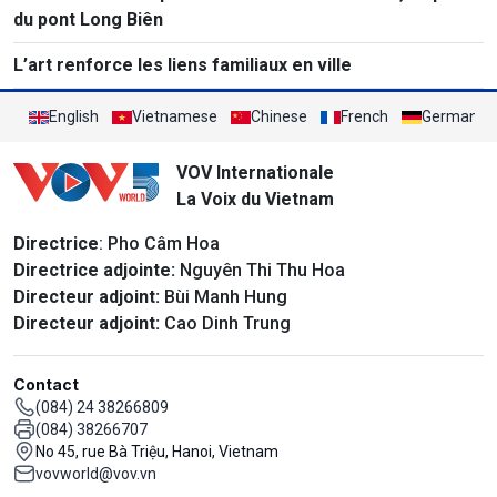
du pont Long Biên
L’art renforce les liens familiaux en ville
English
Vietnamese
Chinese
French
German
VOV Internationale
La Voix du Vietnam
Directrice
: Pho Câm Hoa
Directrice adjointe:
Nguyên Thi Thu Hoa
Directeur adjoint:
Bùi Manh Hung
Directeur adjoint:
Cao Dinh Trung
Contact
(084) 24 38266809
(084) 38266707
No 45, rue Bà Triệu, Hanoi, Vietnam
vovworld@vov.vn