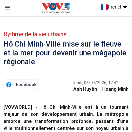
Nhảy đến nội dung
French
Menu trang chủ tiếng Pháp
menu phụ tiếng Pháp
Rythme de la vie urbaine
Hô Chi Minh-Ville mise sur le fleuve
et la mer pour devenir une mégapole
régionale
lundi, 06/07/2026, 17:42
Facebook
Anh Huyên – Hoang Minh
[VOVWORLD] - Hô Chi Minh-Ville est à un tournant
majeur de son développement urbain. La métropole
amorce une transformation profonde, passant d’une
ville traditionnellement centrée sur son noyau urbain à