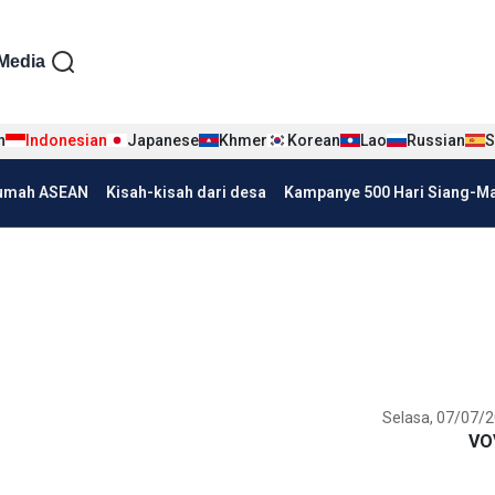
iện tiếng Indo
Media
n
Indonesian
Japanese
Khmer
Korean
Lao
Russian
S
umah ASEAN
Kisah-kisah dari desa
Kampanye 500 Hari Siang-Mal
Selasa, 07/07/2
VO