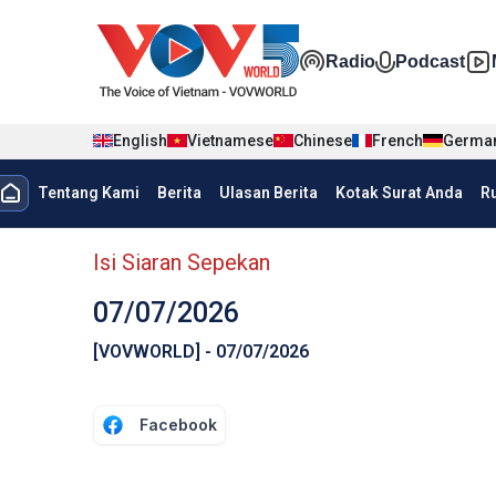
Nhảy đến nội dung
Đa phương t
Radio
Podcast
English
Vietnamese
Chinese
French
Germa
menu trang chủ tiếng Indo
Tentang Kami
Berita
Ulasan Berita
Kotak Surat Anda
R
menu phụ tiếng Indo
Isi Siaran Sepekan
07/07/2026
[VOVWORLD] - 07/07/2026
Facebook