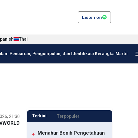
Listen on
panish
Thai
am Pencarian, Pengumpulan, dan Identifikasi Kerangka Martir
Terkini
Terpopuler
026, 21:30
VWORLD
Menabur Benih Pengetahuan
●