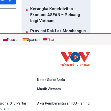
Kerangka Konektivitas
●
Ekonomi ASEAN – Peluang
bagi Vietnam
Provinsi Dak Lak Membangun
●
Merek Destinasi dan Produk
Russian
Spanish
Thai
Pariwisata
Rusia Serang Fasilitas Energi
●
Utama dari Ukraina
Malaysia dan Kamboja
●
Berkomitmen Memperkuat
do
Kotak Surat Anda
Kerja Sama Pertahanan
Musik Vietnam
Senat AS Setujui RUU Sanksi
●
Luas terhadap Rusia
ional XIV Partai
Aksi Pemberantasan IUU Fishing
Mendorong Kerja Sama
●
etnam