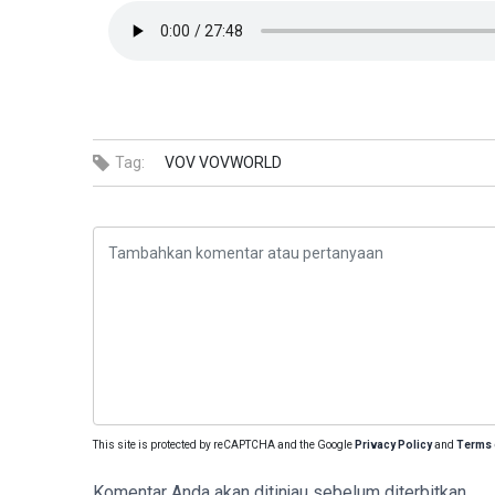
Tag:
VOV
VOVWORLD
This site is protected by reCAPTCHA and the Google
Privacy Policy
and
Terms 
Komentar Anda akan ditinjau sebelum diterbitkan