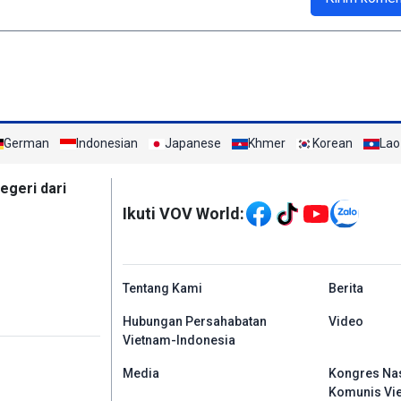
German
Indonesian
Japanese
Khmer
Korean
Lao
Mạng xã hội
egeri dari
Ikuti VOV World:
menu footer tiếng In
Tentang Kami
Berita
Hubungan Persahabatan
Video
Vietnam-Indonesia
Media
Kongres Nas
Komunis Vi