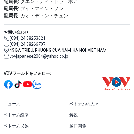
副局長:
グエン・ティ・トゥ・ホア
副局長:
ブイ・マイン・フン
副局長:
カオ・ディン・チュン
お問い合わせ
(084) 24 38253621
(084) 24 38266707
45 BA TRIEU, PHUONG CUA NAM, HA NOI, VIET NAM
vovjapanese2004@yahoo.co.jp
Mạng xã hội
VOVワールドをフォロー:
menu footer tiếng Nhật
ニュース
ベトナムの人々
ベトナム経済
解説
ベトナム民族
越日関係