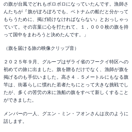
の旗が台風でどれもボロボロになっていたんです。漁師さ
んたちが『旗がぼろぼろでも、ベトナムの船だと分かって
もらうために、掲げ続けなければならない』とおっしゃっ
ていて。その言葉に心を打たれて、１，０００枚の旗を持
って国中をまわろうと決めたんです。」
（旗を届ける旅の映像クリップ音）
２０２５年９月、グループはザライ省のフークイ特区への
初めての旅に出ました。旗を贈るだけでなく、漁師が旗を
掲げるのも手伝いました。高さ４．５メートルにもなる旗
竿は、街暮らしに慣れた若者たちにとって大きな挑戦でし
たが、多くの苦労の末に漁船の旗をすべて新しくすること
ができました。
メンバーの一人、グエン・ミン・フオンさんは次のように
話します。