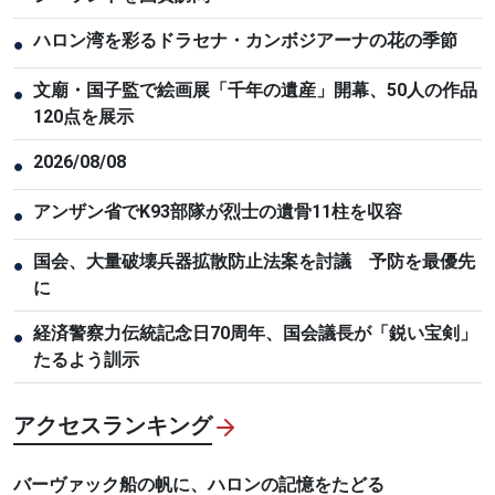
ハロン湾を彩るドラセナ・カンボジアーナの花の季節
●
文廟・国子監で絵画展「千年の遺産」開幕、50人の作品
●
120点を展示
2026/08/08
●
アンザン省でK93部隊が烈士の遺骨11柱を収容
●
国会、大量破壊兵器拡散防止法案を討議 予防を最優先
●
に
経済警察力伝統記念日70周年、国会議長が「鋭い宝剣」
●
たるよう訓示
アクセスランキング
バーヴァック船の帆に、ハロンの記憶をたどる