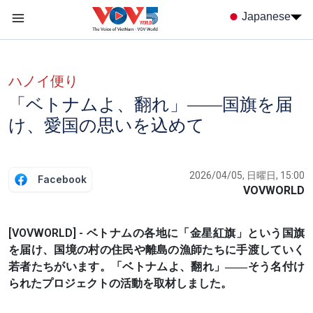
Nhảy đến nội dung
Japanese
Menu trang chủ tiếng nhật
menu phụ tiếng Nhật
ハノイ便り
「ベトナムよ、翻れ」――国旗を届
け、愛国の思いを込めて
2026/04/05, 日曜日, 15:00
Facebook
VOVWORLD
[VOVWORLD] - ベトナムの各地に「金星紅旗」という国旗
を届け、国境の村の住民や離島の漁師たちに手渡していく
若者たちがいます。「ベトナムよ、翻れ」――そう名付け
られたプロジェクトの活動を取材しました。