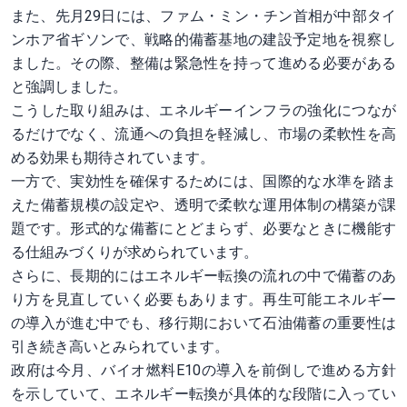
また、先月29日には、ファム・ミン・チン首相が中部タイ
ンホア省ギソンで、戦略的備蓄基地の建設予定地を視察し
ました。その際、整備は緊急性を持って進める必要がある
と強調しました。
こうした取り組みは、エネルギーインフラの強化につなが
るだけでなく、流通への負担を軽減し、市場の柔軟性を高
める効果も期待されています。
一方で、実効性を確保するためには、国際的な水準を踏ま
えた備蓄規模の設定や、透明で柔軟な運用体制の構築が課
題です。形式的な備蓄にとどまらず、必要なときに機能す
る仕組みづくりが求められています。
さらに、長期的にはエネルギー転換の流れの中で備蓄のあ
り方を見直していく必要もあります。再生可能エネルギー
の導入が進む中でも、移行期において石油備蓄の重要性は
引き続き高いとみられています。
政府は今月、バイオ燃料E10の導入を前倒しで進める方針
を示していて、エネルギー転換が具体的な段階に入ってい