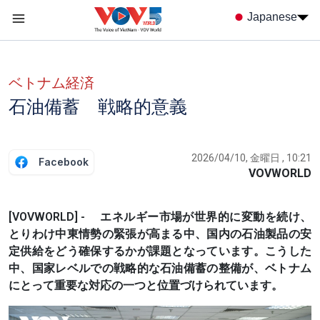
Nhảy đến nội dung
Japanese
Menu trang chủ tiếng nhật
menu phụ tiếng Nhật
ベトナム経済
石油備蓄 戦略的意義
2026/04/10, 金曜日 , 10:21
Facebook
VOVWORLD
[VOVWORLD] - エネルギー市場が世界的に変動を続け、
とりわけ中東情勢の緊張が高まる中、国内の石油製品の安
定供給をどう確保するかが課題となっています。こうした
中、国家レベルでの戦略的な石油備蓄の整備が、ベトナム
にとって重要な対応の一つと位置づけられています。