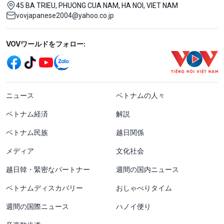
45 BA TRIEU, PHUONG CUA NAM, HA NOI, VIET NAM
vovjapanese2004@yahoo.co.jp
Mạng xã hội
VOVワールドをフォロー:
menu footer tiếng Nhật
ニュース
ベトナムの人々
ベトナム経済
解説
ベトナム民族
越日関係
メディア
文化社会
越日韓・緊密なパートナー
週間の国内ニュース
ベトナムディスカバリー
おしゃべりタイム
週間の国際ニュース
ハノイ便り