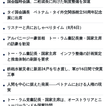
国会臨時会議、二桁成長に向けた制度整備を加速
●
タイ国会議長 ベトナム・タイ外交関係樹立50周年記念
●
展に出席
リスナーと共におしゃべりタイム（8月6日）
●
アルバニージー豪首相 トー・ラム書記長兼・国家主席
●
の訪豪を歓迎
トー・ラム書記長・国家主席 インフラ整備の計画策定
●
と推進体制の刷新を要求
鉄砲水被災者に新居24戸を引き渡し、軍が16日間で突貫
●
工事
人間を中心に据えた発展――ベトナムにおける人権の現
●
実
トー・ラム党書記長・国家主席は、オーストラリアとニ
●
ュージーランドを国賓訪問