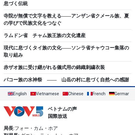
息づく伝統
寺院が無償で文字を教える――アンザン省クメール族、夏
の学びで民族文化をつなぐ
ラムドン省 チャム族王族の文化遺産
現代に息づくタイ族の文化――ソンラ省チャウコー集落の
取り組み
赤ザオ族に受け継がれる儀式用の錦織刺繍衣装
パコー族の水神祭 ―― 山岳の村に息づく自然への感謝
English
Vietnamese
Chinese
French
German
ベトナムの声
国際放送
局長
:フォー・カム・ホア