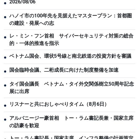
2026/08/06
●
ハノイ市の100年先を見据えたマスタープラン：首都圏
●
の建設・発展への志
レ・ミン・フン首相 サイバーセキュリティ対策の総合
●
的・一体的推進を指示
ベトナム国会、環状5号線と南北鉄道の投資方針を審議
●
国会臨時会議、二桁成長に向けた制度整備を加速
●
タイ国会議長 ベトナム・タイ外交関係樹立50周年記念
●
展に出席
リスナーと共におしゃべりタイム（8月6日）
●
アルバニージー豪首相 トー・ラム書記長兼・国家主席
●
の訪豪を歓迎
トー・ラム書記長・国家主席 インフラ整備の計画策定