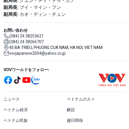
副局長:
グエン・ティ・トゥ・ホア
副局長:
ブイ・マイン・フン
副局長:
カオ・ディン・チュン
お問い合わせ
(084) 24 38253621
(084) 24 38266707
45 BA TRIEU, PHUONG CUA NAM, HA NOI, VIET NAM
vovjapanese2004@yahoo.co.jp
Mạng xã hội
VOVワールドをフォロー:
menu footer tiếng Nhật
ニュース
ベトナムの人々
ベトナム経済
解説
ベトナム民族
越日関係