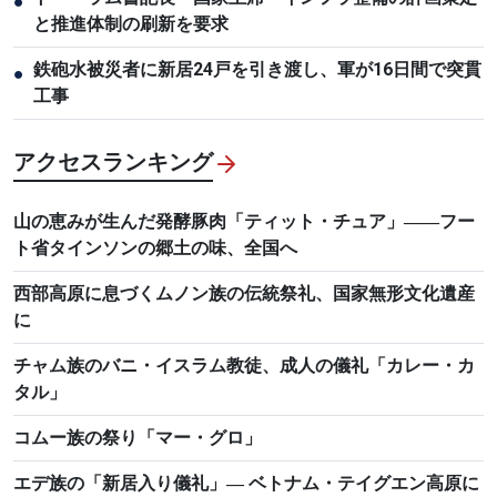
●
と推進体制の刷新を要求
鉄砲水被災者に新居24戸を引き渡し、軍が16日間で突貫
●
工事
アクセスランキング
山の恵みが生んだ発酵豚肉「ティット・チュア」――フー
ト省タインソンの郷土の味、全国へ
西部高原に息づくムノン族の伝統祭礼、国家無形文化遺産
に
チャム族のバニ・イスラム教徒、成人の儀礼「カレー・カ
タル」
コムー族の祭り「マー・グロ」
エデ族の「新居入り儀礼」― ベトナム・テイグエン高原に