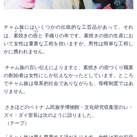
チャム族にはいくつかの伝統的な工芸品があって、それ
すや
つぼ
は、
素焼
きの
壺
と 手織りの布です。素焼きの壺の生産にお
いて女性は重要な工程を担いますが、男性は簡単な工程し
かに携われません。
チャム族の言い伝えによりますと、素焼き の壺づくり職業
の創始者は女性にしか伝えなかったとしています。ところ
でチャム族は母系的社会でありながらも、母権制度ではあ
りません。
さきほどのベトナ ム民族学博物館・文化研究収集室のレ・
ズイ・ダイ室長は次のように語りました。
（テープ）