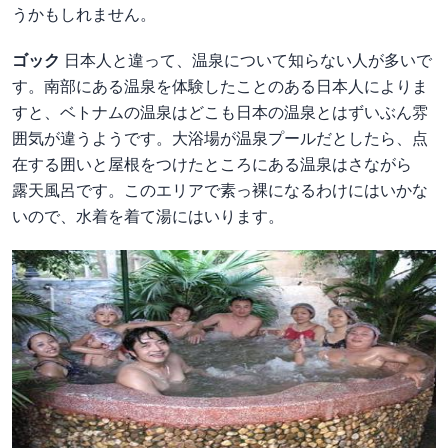
うかもしれません。
ゴック
日本人と違って、温泉について知らない人が多いで
す。南部にある温泉を体験したことのある日本人によりま
すと、ベトナムの温泉はどこも日本の温泉とはずいぶん雰
囲気が違うようです。
大浴場
が温泉プールだとしたら、点
在する
囲
いと
屋根
をつけたところにある温泉はさながら
露天風呂
です。このエリアで
素
っ
裸
になるわけにはいかな
いので、水着を着て
湯
にはいります。