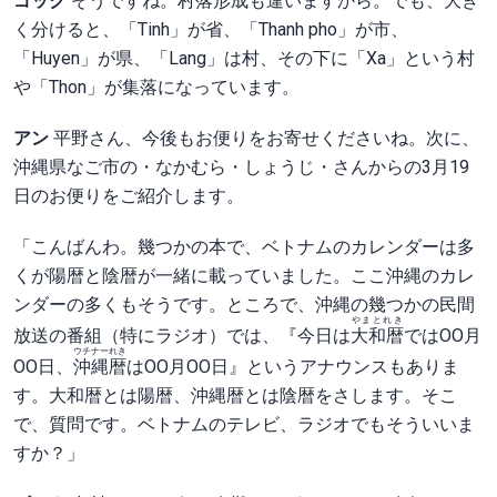
ゴック
そうですね。村落形成も違いますから。でも、大き
く分けると、「Tinh」が省、「Thanh pho」が市、
「Huyen」が県、「Lang」は村、その下に「Xa」という村
や「Thon」が集落になっています。
アン
平野さん、今後もお便りをお寄せくださいね。次に、
沖縄県なご市の・なかむら・しょうじ・さんからの3月19
日のお便りをご紹介します。
「こんばんわ。幾つかの本で、ベトナムのカレンダーは多
くが陽暦と陰暦が一緒に載っていました。ここ沖縄のカレ
ンダーの多くもそうです。ところで、沖縄の幾つかの民間
やまとれき
放送の番組（特にラジオ）では、『今日は
大和暦
ではOO月
ウチナーれき
OO日、
沖縄暦
はOO月OO日』というアナウンスもありま
す。大和暦とは陽暦、沖縄暦とは陰暦をさします。そこ
で、質問です。ベトナムのテレビ、ラジオでもそういいま
すか？」