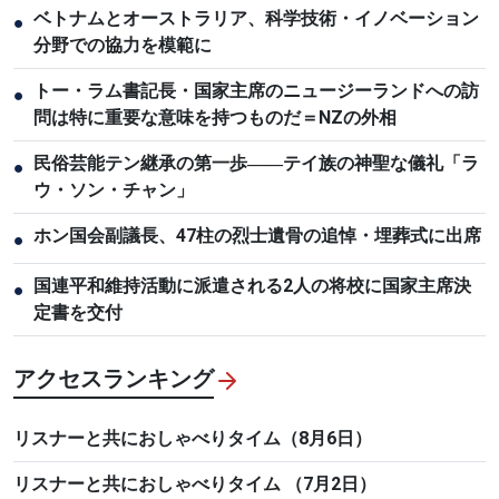
ベトナムとオーストラリア、科学技術・イノベーション
●
分野での協力を模範に
トー・ラム書記長・国家主席のニュージーランドへの訪
●
問は特に重要な意味を持つものだ＝NZの外相
民俗芸能テン継承の第一歩――テイ族の神聖な儀礼「ラ
●
ウ・ソン・チャン」
ホン国会副議長、47柱の烈士遺骨の追悼・埋葬式に出席
●
国連平和維持活動に派遣される2人の将校に国家主席決
●
定書を交付
アクセスランキング
リスナーと共におしゃべりタイム（8月6日）
リスナーと共におしゃべりタイム （7月2日）