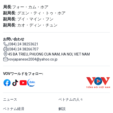
局長
:フォー・カム・ホア
副局長:
グエン・ティ・トゥ・ホア
副局長:
ブイ・マイン・フン
副局長:
カオ・ディン・チュン
お問い合わせ
(084) 24 38253621
(084) 24 38266707
45 BA TRIEU, PHUONG CUA NAM, HA NOI, VIET NAM
vovjapanese2004@yahoo.co.jp
Mạng xã hội
VOVワールドをフォロー:
menu footer tiếng Nhật
ニュース
ベトナムの人々
ベトナム経済
解説