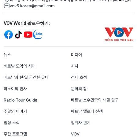
vov5.korea@gmail.com
Mạng xã hội
VOV World 팔로우하기:
menu footer tiếng Hàn
뉴스
미디어
베트남 도약의 시대
시사
베트남과 한‧일 굳건한 유대
경제 초점
하노이의 인사
문화의 창
Radio Tour Guide
베트남 소수민족의 색깔 탐구
주말의 이야기
베트남 멜로디 산책
법정 소식
청취자 편지
주간 프로그램
VOV