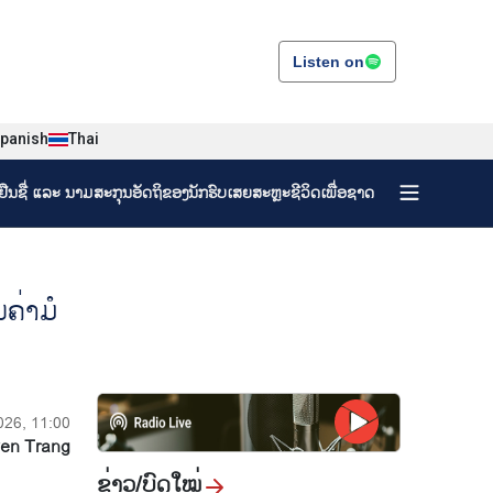
Listen on
panish
Thai
ງຢືນຊື່ ແລະ ນາມສະກຸນອັດຖິຂອງນັກຮົບເສຍສະຫຼະຊີວິດເພື່ອຊາດ
ຄ່າ​ມໍ​
026, 11:00
en Trang
ຂ່າວ/ບົດ​ໃໝ່