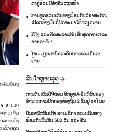
ດາ​ຄູ່​ຮ່ວມ​ມື​ສຳ​ຄັນ​ແຖວ​ໜ້າ
ການ​ທູດ​ຮ່ວມ​ເດີນ​ທາງ​ພ້ອມກັບ​ວິ​ສາ​ຫະ​ກ​ິດ,
●
ເປີດກວ້າງ​ພື້ນ​ຖີ່​ພັດ​ທະ​ນາ​ໃຫ້​ຫວຽດ​ນາມ
ລີ​ບັງ ແລະ ອິດ​ສະ​ລາ​ແອັນ ສິ້ນ​ສຸດ​ການ​ເຈ​ລະ​
●
ຈາ​ຮອບ​ທີ 7
ໄທ - ມຽນ​ມາ​ຍົກ​ລະ​ດັບ​ການ​ຮ່ວມ​ມື​ຮອບ​
●
ດ້ານ
ສົນ​ໃຈ​ຫຼາຍ​ສຸດ
ະ​ສົມ​ວັດ​ຖຸ
ການຫັນເປັນດີຈີຕອນ ຍົກສູງປະສິດທິຜົນຂອງ
ອຳນາດການປົກຄອງທ້ອງຖິ່ນ 2 ຂັ້ນຢູ່ ຮ່າໂນ້ຍ
​ກວ່າ 30.000
ກກະລາດ) ຈົນ​
ບັນດານັກຮົບເກົ່າ ອາເມລິກາ ຮ່ວມເດີນທາງ
ພ້ອມກັບບັ້ນຮົບ 500 ວັນ ແລະ ຄືນ
ອນລາ​ຊະ​ວົງ
ໄປ​ດ້ວຍ​ຄຸນ​