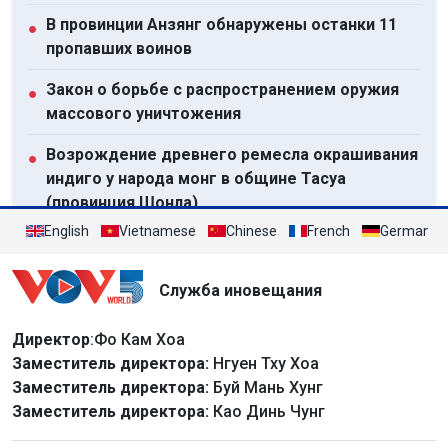
В провинции Анзянг обнаружены останки 11
●
пропавших воинов
Закон о борьбе с распространением оружия
●
массового уничтожения
Возрождение древнего ремесла окрашивания
●
индиго у народа монг в общине Тасуа
(провинция Шонла)
English
Vietnamese
Chinese
French
German
Обеспечение своевременного завершения
●
проектов саммита АТЭС-2027
Служба иновещания
Посмотреть все
Директор
:Фо Кам Хоа
Заместитель директора:
Нгуен Тху Хоа
Заместитель директора:
Буй Мань Хунг
Заместитель директора:
Као Динь Чунг