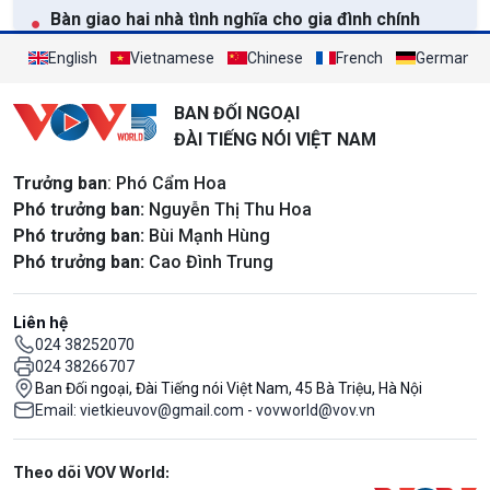
Bàn giao hai nhà tình nghĩa cho gia đình chính
●
sách tại Đà Nẵng
English
Vietnamese
Chinese
French
German
Xem tất cả
BAN ĐỐI NGOẠI
ĐÀI TIẾNG NÓI VIỆT NAM
Trưởng ban
: Phó Cẩm Hoa
Phó trưởng ban:
Nguyễn Thị Thu Hoa
Phó trưởng ban:
Bùi Mạnh Hùng
Phó trưởng ban:
Cao Đình Trung
Liên hệ
024 38252070
024 38266707
Ban Đối ngoại, Đài Tiếng nói Việt Nam, 45 Bà Triệu, Hà Nội
Email: vietkieuvov@gmail.com - vovworld@vov.vn
Mạng xã hội
Theo dõi VOV World: