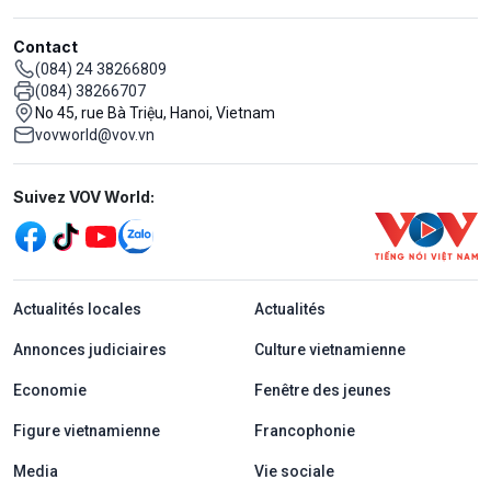
Contact
(084) 24 38266809
(084) 38266707
No 45, rue Bà Triệu, Hanoi, Vietnam
vovworld@vov.vn
Mạng xã hội
Suivez VOV World:
menu footer tiếng Pháp
Actualités locales
Actualités
Annonces judiciaires
Culture vietnamienne
Economie
Fenêtre des jeunes
Figure vietnamienne
Francophonie
Media
Vie sociale