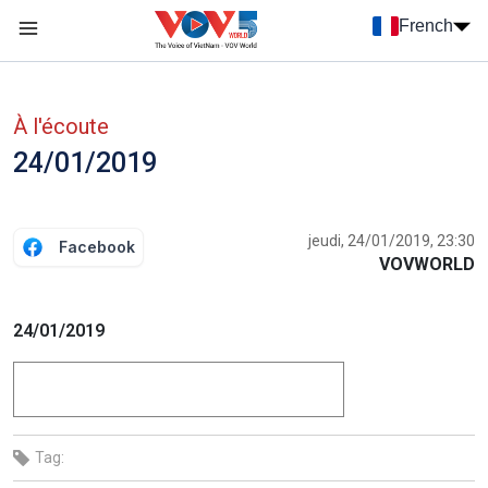
Nhảy đến nội dung
French
Menu trang chủ tiếng Pháp
menu phụ tiếng Pháp
À l'écoute
24/01/2019
jeudi, 24/01/2019, 23:30
Facebook
VOVWORLD
24/01/2019
Tag: