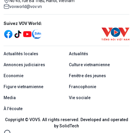
No 45, rue Bà Triệu, Hanoi, Vietnam
vovworld@vov.vn
Mạng xã hội
Suivez VOV World:
menu footer tiếng Pháp
Actualités locales
Actualités
Annonces judiciaires
Culture vietnamienne
Economie
Fenêtre des jeunes
Figure vietnamienne
Francophonie
Media
Vie sociale
À l'écoute
Copyright © VOV5. All rights reserved. Developed and operated
by SolidTech