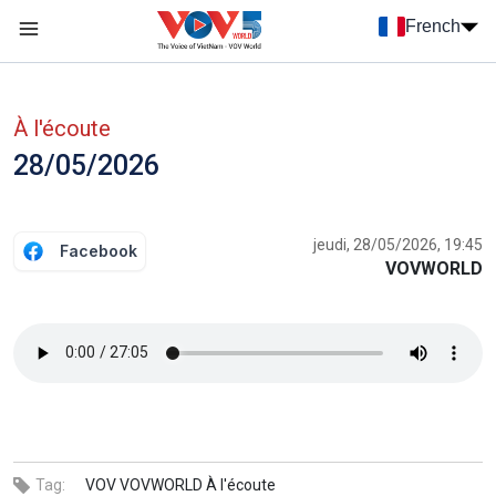
Nhảy đến nội dung
French
Menu trang chủ tiếng Pháp
menu phụ tiếng Pháp
À l'écoute
28/05/2026
jeudi, 28/05/2026, 19:45
Facebook
VOVWORLD
Tag:
VOV
VOVWORLD
À l'écoute