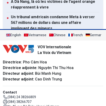
À Dà Nang, là où les victimes de l'agent orange
●
réapprennent à vivre
Un tribunal américain condamne Meta à verser
●
567 millions de dollars dans une affaire
impliquant des mineurs
English
Vietnamese
Chinese
French
German
Ouverture du Festival Vietnam - République de
●
Corée 2026 à Dà Nang
VOV Internationale
La Voix du Vietnam
Tout afficher
Directrice
: Pho Câm Hoa
Directrice adjointe:
Nguyên Thi Thu Hoa
Directeur adjoint:
Bùi Manh Hung
Directeur adjoint:
Cao Dinh Trung
Contact
(084) 24 38266809
(084) 38266707