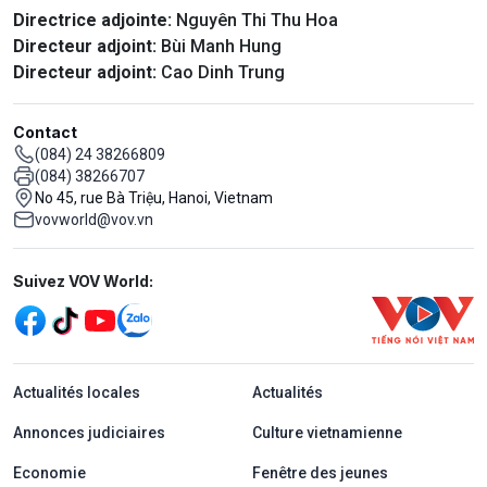
Directrice adjointe:
Nguyên Thi Thu Hoa
Directeur adjoint:
Bùi Manh Hung
Directeur adjoint:
Cao Dinh Trung
Contact
(084) 24 38266809
(084) 38266707
No 45, rue Bà Triệu, Hanoi, Vietnam
vovworld@vov.vn
Mạng xã hội
Suivez VOV World:
menu footer tiếng Pháp
Actualités locales
Actualités
Annonces judiciaires
Culture vietnamienne
Economie
Fenêtre des jeunes