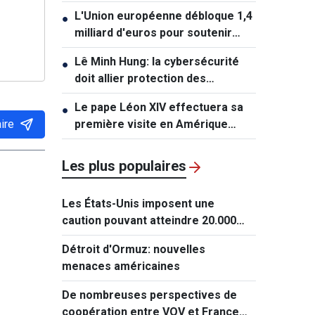
l'État islamique
L'Union européenne débloque 1,4
●
milliard d'euros pour soutenir
l'Ukraine
Lê Minh Hung: la cybersécurité
●
doit allier protection des
systèmes et protection des
Le pape Léon XIV effectuera sa
●
personnes
ire
première visite en Amérique
latine
Les plus populaires
Les États-Unis imposent une
caution pouvant atteindre 20.000
dollars pour les demandes de visa
Détroit d'Ormuz: nouvelles
de ressortissants de 50 pays
menaces américaines
De nombreuses perspectives de
coopération entre VOV et France