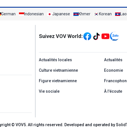
German
Indonesian
Japanese
Khmer
Korean
Lao
Mạng xã hội
Suivez VOV World:
menu footer tiếng Ph
Actualités locales
Actualités
Culture vietnamienne
Economie
Figure vietnamienne
Francophon
Vie sociale
À l'écoute
yright © VOV5. All rights reserved. Developed and operated by Solid