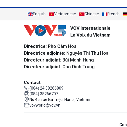
English
Vietnamese
Chinese
French
VOV Internationale
La Voix du Vietnam
Directrice
: Pho Câm Hoa
Directrice adjointe:
Nguyên Thi Thu Hoa
Directeur adjoint:
Bùi Manh Hung
Directeur adjoint:
Cao Dinh Trung
Contact
(084) 24 38266809
(084) 38266707
No 45, rue Bà Triệu, Hanoi, Vietnam
vovworld@vov.vn
Cop