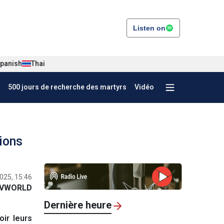
Listen on
panish
Thai
500 jours de recherche des martyrs
Vidéo
ions
025, 15:46
VWORLD
Dernière heure
ir leurs