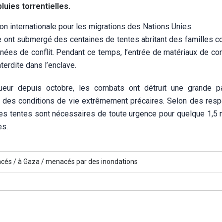
luies torrentielles.
ion internationale pour les migrations des Nations Unies.
 ont submergé des centaines de tentes abritant des familles co
nées de conflit. Pendant ce temps, l’entrée de matériaux de con
terdite dans l’enclave.
ueur depuis octobre, les combats ont détruit une grande p
ans des conditions de vie extrêmement précaires. Selon des res
es tentes sont nécessaires de toute urgence pour quelque 1,5 m
es.
acés /
à Gaza /
menacés par des inondations