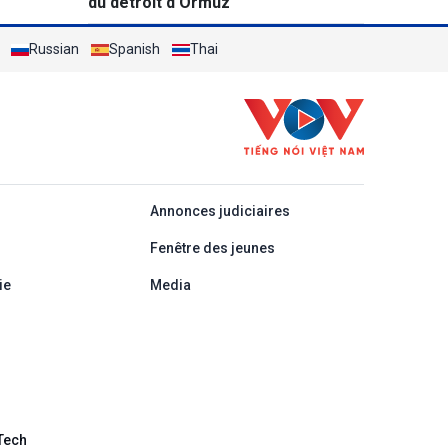
du détroit d'Ormuz
Russian
Spanish
Thai
áp
Annonces judiciaires
Fenêtre des jeunes
ie
Media
Tech