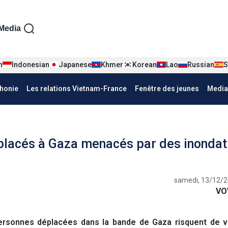
iện tiếng Pháp
Media
n
Indonesian
Japanese
Khmer
Korean
Lao
Russian
S
honie
Les relations Vietnam-France
Fenêtre des jeunes
Media
éplacés à Gaza menacés par des inondat
samedi, 13/12/2
VO
rsonnes déplacées dans la bande de Gaza risquent de vo