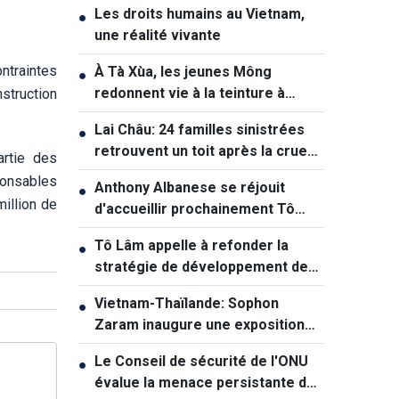
Les droits humains au Vietnam,
●
une réalité vivante
ntraintes
À Tà Xùa, les jeunes Mông
●
redonnent vie à la teinture à
struction
l’indigo
Lai Châu: 24 familles sinistrées
●
retrouvent un toit après la crue
artie des
de Muong Than
ponsables
Anthony Albanese se réjouit
●
illion de
d'accueillir prochainement Tô
Lâm en Australie
Tô Lâm appelle à refonder la
●
stratégie de développement des
infrastructures
Vietnam-Thaïlande: Sophon
●
Zaram inaugure une exposition
célébrant le cinquantenaire des
Le Conseil de sécurité de l'ONU
●
relations diplomatiques
évalue la menace persistante de