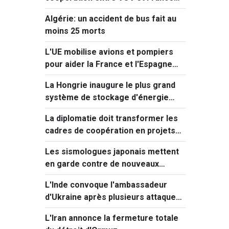
Médias Monde
Algérie: un accident de bus fait au
moins 25 morts
L'UE mobilise avions et pompiers
pour aider la France et l'Espagne
face aux incendies
La Hongrie inaugure le plus grand
système de stockage d'énergie
d'Europe centrale
La diplomatie doit transformer les
cadres de coopération en projets
concrets
Les sismologues japonais mettent
en garde contre de nouveaux
séismes majeurs après celui de
L'Inde convoque l'ambassadeur
Kumamoto
d'Ukraine après plusieurs attaques
visant des navires marchands en
L'Iran annonce la fermeture totale
mer Noire.