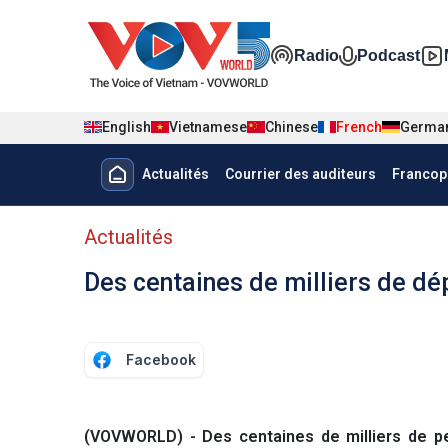
Nhảy đến nội dung
Đa phương t
Radio
Podcast
English
Vietnamese
Chinese
French
Germa
Menu trang chủ tiếng Pháp
Actualités
Courrier des auditeurs
Francop
menu phụ tiếng Pháp
Actualités
Des centaines de milliers de d
Facebook
(VOVWORLD) - Des centaines de milliers de pe