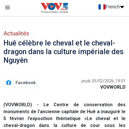
Nhảy đến nội dung
French
Menu trang chủ tiếng Pháp
menu phụ tiếng Pháp
Actualités
Huê célèbre le cheval et le cheval-
dragon dans la culture impériale des
Nguyên
jeudi, 05/02/2026, 19:01
Facebook
VOVWORLD
(VOVWORLD) - Le Centre de conservation des
monuments de l’ancienne capitale de Huê a inauguré le
5 février l’exposition thématique «Le cheval et le
cheval-dragon dans la culture de cour sous les