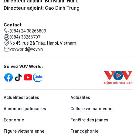
Directeur adjoint:
Bùi Manh Hung
Directeur adjoint:
Cao Dinh Trung
Contact
(084) 24 38266809
(084) 38266707
No 45, rue Bà Triệu, Hanoi, Vietnam
vovworld@vov.vn
Mạng xã hội
Suivez VOV World:
menu footer tiếng Pháp
Actualités locales
Actualités
Annonces judiciaires
Culture vietnamienne
Economie
Fenêtre des jeunes
Figure vietnamienne
Francophonie