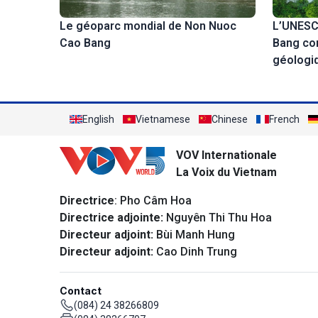
L’UNESC
Le géoparc mondial de Non Nuoc
Bang co
Cao Bang
géologiq
English
Vietnamese
Chinese
French
VOV Internationale
La Voix du Vietnam
Directrice
: Pho Câm Hoa
Directrice adjointe:
Nguyên Thi Thu Hoa
Directeur adjoint:
Bùi Manh Hung
Directeur adjoint:
Cao Dinh Trung
Contact
(084) 24 38266809