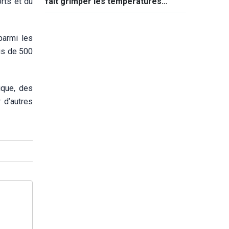
rts et du
fait grimper les températures
jusqu'à 50°C
parmi les
us de 500
ique, des
 d’autres