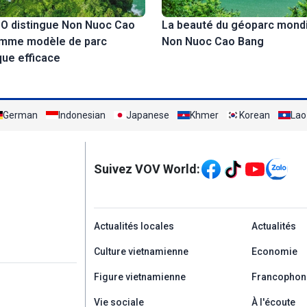
O distingue Non Nuoc Cao
La beauté du géoparc mondi
mme modèle de parc
Non Nuoc Cao Bang
ue efficace
German
Indonesian
Japanese
Khmer
Korean
Lao
Mạng xã hội
Suivez VOV World:
menu footer tiếng Ph
Actualités locales
Actualités
Culture vietnamienne
Economie
Figure vietnamienne
Francophon
Vie sociale
À l'écoute