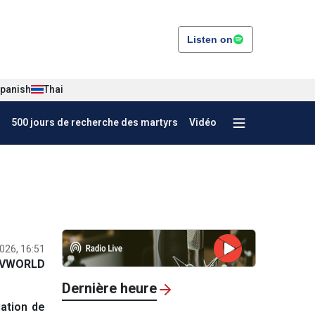
Listen on
panish
Thai
500 jours de recherche des martyrs
Vidéo
026, 16:51
VWORLD
Dernière heure
ation de