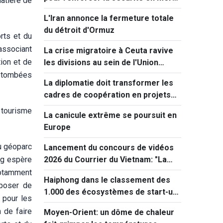
atière de
Rouge
L'Iran annonce la fermeture totale
du détroit d'Ormuz
rts et du
 associant
La crise migratoire à Ceuta ravive
ion et de
les divisions au sein de l'Union
européenne
retombées
La diplomatie doit transformer les
cadres de coopération en projets
concrets
 tourisme
La canicule extrême se poursuit en
Europe
du géoparc
Lancement du concours de vidéos
ng espère
2026 du Courrier du Vietnam: "La
paix et la jeunesse"
notamment
Haiphong dans le classement des
sposer de
1.000 des écosystèmes de start-up
 pour les
innovantes les plus performants au
n de faire
Moyen-Orient: un dôme de chaleur
monde