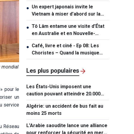
Un expert japonais invite le
●
Vietnam à miser d’abord sur la
fabrication et le conditionnement
Tô Lâm entame une visite d’État
●
des puces
en Australie et en Nouvelle-
Zélande
Café, livre et ciné - Ep 08: Les
●
Choristes – Quand la musique
éclaire l'ombre
c mondial
Les plus populaires
Les États-Unis imposent une
l» pour le
caution pouvant atteindre 20.000
oriser un
dollars pour les demandes de visa
au service
Algérie: un accident de bus fait au
de ressortissants de 50 pays
moins 25 morts
L’Arabie saoudite lance une alliance
du Réseau
pour renforcer la sécurité en mer