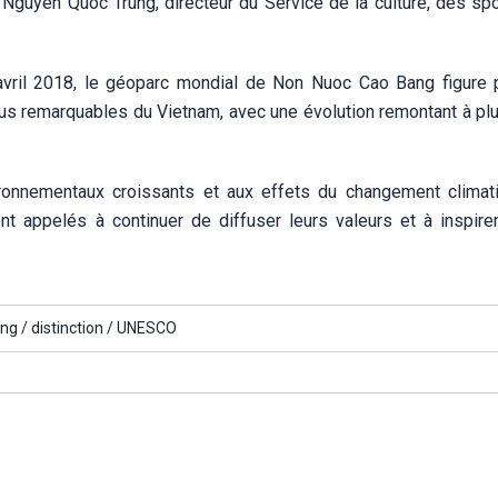
 Nguyên Quôc Trung, directeur du Service de la culture, des spo
 avril 2018, le géoparc mondial de Non Nuoc Cao Bang figure 
lus remarquables du Vietnam, avec une évolution remontant à pl
ironnementaux croissants et aux effets du changement climat
ppelés à continuer de diffuser leurs valeurs et à inspirer
ng /
distinction /
UNESCO