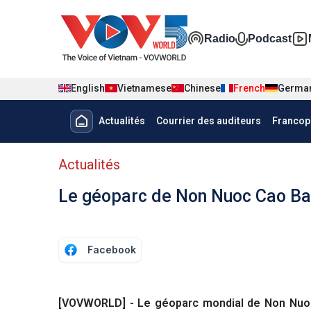
Nhảy đến nội dung
Đa phương t
Radio
Podcast
English
Vietnamese
Chinese
French
Germa
Menu trang chủ tiếng Pháp
Actualités
Courrier des auditeurs
Francop
menu phụ tiếng Pháp
Actualités
Le géoparc de Non Nuoc Cao Ba
Facebook
[VOVWORLD] - Le géoparc mondial de Non Nuoc