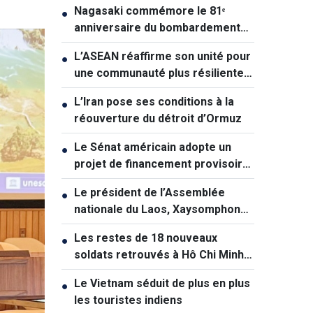
Nagasaki commémore le 81ᵉ
●
anniversaire du bombardement
atomique
L’ASEAN réaffirme son unité pour
●
une communauté plus résiliente
et durable
L’Iran pose ses conditions à la
●
réouverture du détroit d’Ormuz
Le Sénat américain adopte un
●
projet de financement provisoire
et écarte le risque de «shutdown»
Le président de l’Assemblée
●
nationale du Laos, Xaysomphone
Phomvihane, est décédé
Les restes de 18 nouveaux
●
soldats retrouvés à Hô Chi Minh-
Ville
Le Vietnam séduit de plus en plus
●
les touristes indiens