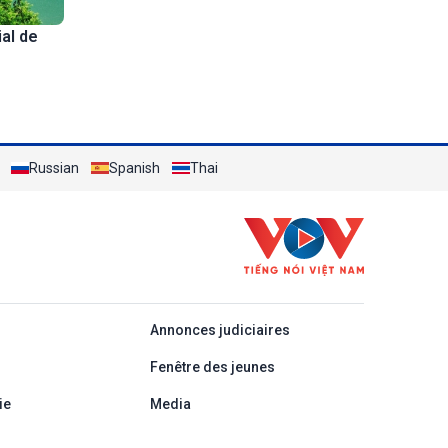
al de
Russian
Spanish
Thai
áp
Annonces judiciaires
Fenêtre des jeunes
ie
Media