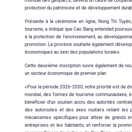
mondial des géoparcs, devenu un cadre de coopérati
protection du patrimoine et de développement durab
Présente à la cérémonie en ligne, Nong Thi Tuyên, d
tourisme, a indiqué que Cao Bang entendait poursuivr
à la protection de l’environnement, au développemen
promotion. La province souhaite également dévelop
économiques au sein des populations locales.
Cette deuxième inscription ouvre également de nou
un secteur économique de premier plan.
«Pour la période 2026-2030, notre priorité est de div
mondial, des formes de tourisme communautaire, éco
bénéficier d’un soutien accru des autorités centr
des autoroutes et des axes routiers reliant les 
mécanismes spécifiques pour attirer de grands inv
entreprises et les habitants, et renforcer la promot