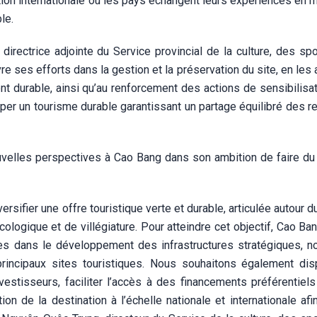
on internationale où les pays échangent leurs expériences en m
le.
irectrice adjointe du Service provincial de la culture, des spo
e ses efforts dans la gestion et la préservation du site, en les
t durable, ainsi qu’au renforcement des actions de sensibilisat
per un tourisme durable garantissant un partage équilibré des 
velles perspectives à Cao Bang dans son ambition de faire du
ersifier une offre touristique verte et durable, articulée autour 
logique et de villégiature. Pour atteindre cet objectif, Cao Ba
ales dans le développement des infrastructures stratégiques, 
principaux sites touristiques. Nous souhaitons également di
estisseurs, faciliter l’accès à des financements préférentiels
ion de la destination à l’échelle nationale et internationale afi