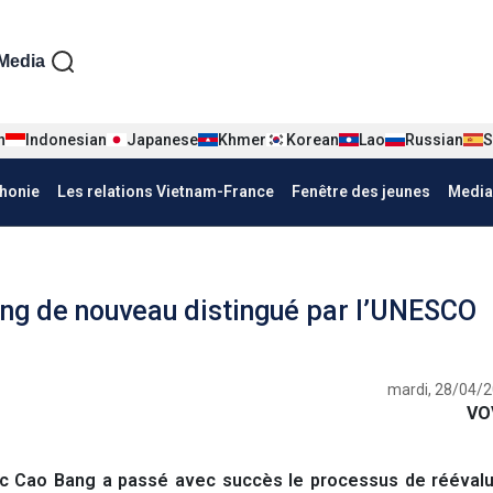
iện tiếng Pháp
Media
n
Indonesian
Japanese
Khmer
Korean
Lao
Russian
S
honie
Les relations Vietnam-France
Fenêtre des jeunes
Media
ng de nouveau distingué par l’UNESCO
mardi, 28/04/2
VO
 Cao Bang a passé avec succès le processus de réévalu