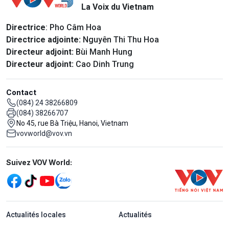
La Voix du Vietnam
Directrice
: Pho Câm Hoa
Directrice adjointe:
Nguyên Thi Thu Hoa
Directeur adjoint:
Bùi Manh Hung
Directeur adjoint:
Cao Dinh Trung
Contact
(084) 24 38266809
(084) 38266707
No 45, rue Bà Triệu, Hanoi, Vietnam
vovworld@vov.vn
Mạng xã hội
Suivez VOV World:
menu footer tiếng Pháp
Actualités locales
Actualités