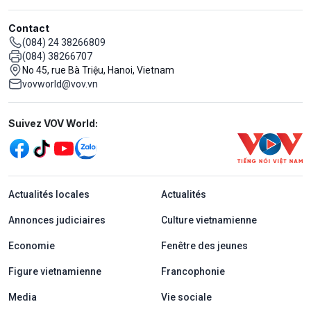
Contact
(084) 24 38266809
(084) 38266707
No 45, rue Bà Triệu, Hanoi, Vietnam
vovworld@vov.vn
Mạng xã hội
Suivez VOV World:
menu footer tiếng Pháp
Actualités locales
Actualités
Annonces judiciaires
Culture vietnamienne
Economie
Fenêtre des jeunes
Figure vietnamienne
Francophonie
Media
Vie sociale