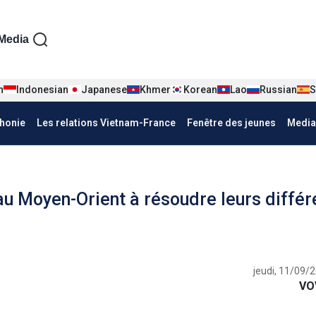
iện tiếng Pháp
Media
n
Indonesian
Japanese
Khmer
Korean
Lao
Russian
S
honie
Les relations Vietnam-France
Fenêtre des jeunes
Media
au Moyen-Orient à résoudre leurs diffé
jeudi, 11/09/
VO