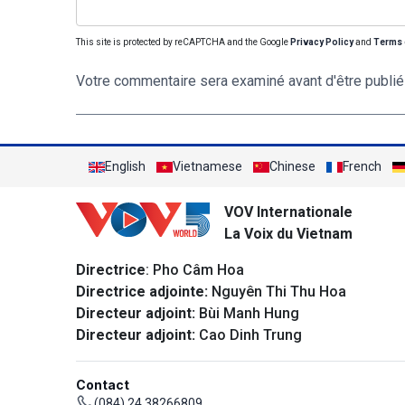
This site is protected by reCAPTCHA and the Google
Privacy Policy
and
Terms 
Votre commentaire sera examiné avant d'être publié
English
Vietnamese
Chinese
French
VOV Internationale
La Voix du Vietnam
Directrice
: Pho Câm Hoa
Directrice adjointe:
Nguyên Thi Thu Hoa
Directeur adjoint:
Bùi Manh Hung
Directeur adjoint:
Cao Dinh Trung
Contact
(084) 24 38266809