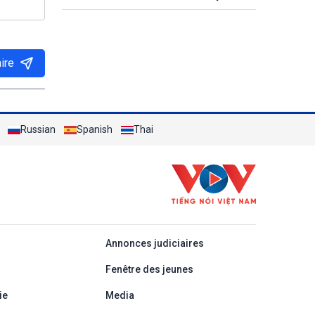
destroyer
ire
Russian
Spanish
Thai
áp
Annonces judiciaires
Fenêtre des jeunes
ie
Media