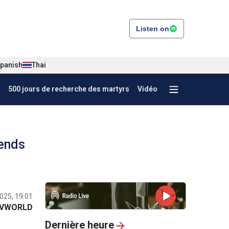
Listen on
panish
Thai
500 jours de recherche des martyrs
Vidéo
rends
2025, 19:01
VWORLD
Dernière heure