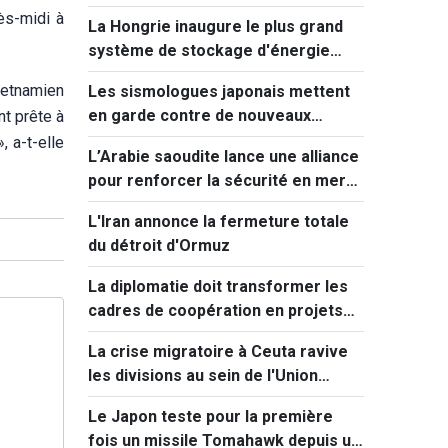
rès-midi à
La Hongrie inaugure le plus grand
système de stockage d'énergie
d'Europe centrale
ietnamien
Les sismologues japonais mettent
en garde contre de nouveaux
nt prête à
séismes majeurs après celui de
 a-t-elle
L’Arabie saoudite lance une alliance
Kumamoto
pour renforcer la sécurité en mer
Rouge
L'Iran annonce la fermeture totale
du détroit d'Ormuz
La diplomatie doit transformer les
cadres de coopération en projets
concrets
La crise migratoire à Ceuta ravive
les divisions au sein de l'Union
européenne
Le Japon teste pour la première
fois un missile Tomahawk depuis un