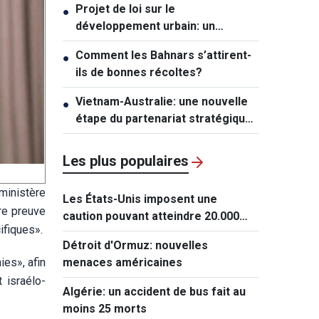
Projet de loi sur le
●
développement urbain: un
mécanisme exceptionnel pour Hô
Comment les Bahnars s’attirent-
●
Chi Minh-ville
ils de bonnes récoltes?
Vietnam-Australie: une nouvelle
●
étape du partenariat stratégique
global
Les plus populaires
 ministère
Les États-Unis imposent une
re preuve
caution pouvant atteindre 20.000
ifiques».
dollars pour les demandes de visa
Détroit d'Ormuz: nouvelles
de ressortissants de 50 pays
ies», afin
menaces américaines
 israélo-
Algérie: un accident de bus fait au
moins 25 morts