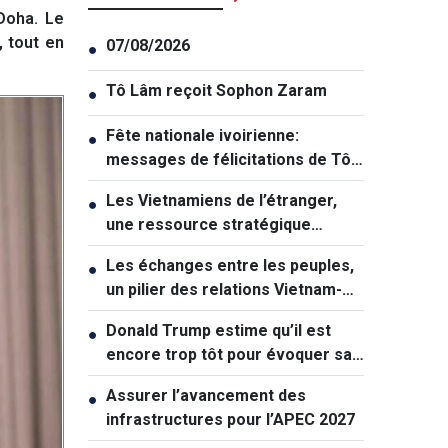
Doha. Le
, tout en
07/08/2026
●
Tô Lâm reçoit Sophon Zaram
●
Fête nationale ivoirienne:
●
messages de félicitations de Tô
Lâm et de Lê Hoài Trung
Les Vietnamiens de l’étranger,
●
une ressource stratégique
majeure contribuant au
Les échanges entre les peuples,
●
renforcement de la puissance
un pilier des relations Vietnam-
nationale
Australie
Donald Trump estime qu’il est
●
encore trop tôt pour évoquer sa
succession politique
Assurer l’avancement des
●
infrastructures pour l’APEC 2027