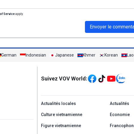
of Service
apply.
Envoyer le commenta
German
Indonesian
Japanese
Khmer
Korean
Lao
Mạng xã hội
Suivez VOV World:
menu footer tiếng Ph
Actualités locales
Actualités
Culture vietnamienne
Economie
Figure vietnamienne
Francophon