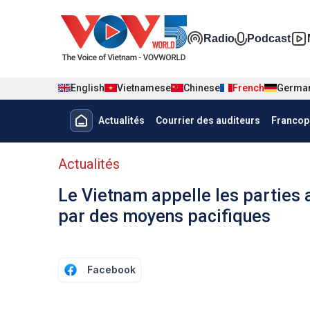
Nhảy đến nội dung
Đa phương t
Radio
Podcast
English
Vietnamese
Chinese
French
Germa
Menu trang chủ tiếng Pháp
Actualités
Courrier des auditeurs
Francop
menu phụ tiếng Pháp
Actualités
Le Vietnam appelle les parties 
par des moyens pacifiques
Facebook