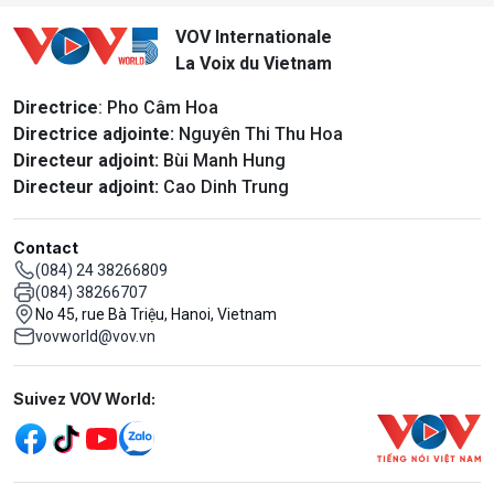
VOV Internationale
La Voix du Vietnam
Directrice
: Pho Câm Hoa
Directrice adjointe:
Nguyên Thi Thu Hoa
Directeur adjoint:
Bùi Manh Hung
Directeur adjoint:
Cao Dinh Trung
Contact
(084) 24 38266809
(084) 38266707
No 45, rue Bà Triệu, Hanoi, Vietnam
vovworld@vov.vn
Mạng xã hội
Suivez VOV World: