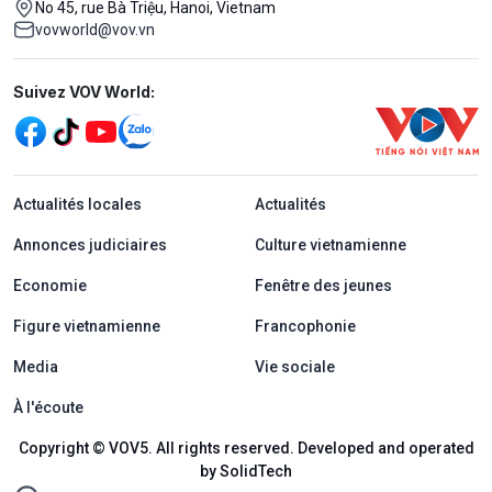
No 45, rue Bà Triệu, Hanoi, Vietnam
vovworld@vov.vn
Mạng xã hội
Suivez VOV World:
menu footer tiếng Pháp
Actualités locales
Actualités
Annonces judiciaires
Culture vietnamienne
Economie
Fenêtre des jeunes
Figure vietnamienne
Francophonie
Media
Vie sociale
À l'écoute
Copyright © VOV5. All rights reserved. Developed and operated
by SolidTech