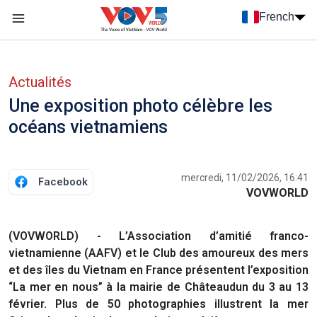
Nhảy đến nội dung
French
Menu trang chủ tiếng Pháp
menu phụ tiếng Pháp
Actualités
Une exposition photo célèbre les
océans vietnamiens
mercredi, 11/02/2026, 16:41
Facebook
VOVWORLD
(VOVWORLD) - L’Association d’amitié franco-
vietnamienne (AAFV) et le Club des amoureux des mers
et des îles du Vietnam en France présentent l’exposition
“La mer en nous” à la mairie de Châteaudun du 3 au 13
février. Plus de 50 photographies illustrent la mer