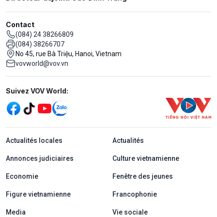
Contact
(084) 24 38266809
(084) 38266707
No 45, rue Bà Triệu, Hanoi, Vietnam
vovworld@vov.vn
Mạng xã hội
Suivez VOV World:
menu footer tiếng Pháp
Actualités locales
Actualités
Annonces judiciaires
Culture vietnamienne
Economie
Fenêtre des jeunes
Figure vietnamienne
Francophonie
Media
Vie sociale