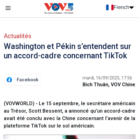
Nhảy đến nội dung
French
Menu trang chủ tiếng Pháp
menu phụ tiếng Pháp
Actualités
Washington et Pékin s’entendent sur
un accord-cadre concernant TikTok
mardi, 16/09/2025, 17:56
Facebook
Bich Thuân, VOV Chine
(VOVWORLD) - Le 15 septembre, le secrétaire américain
au Trésor, Scott Bessent, a annoncé qu’un accord-cadre
avait été conclu avec la Chine concernant l’avenir de la
plateforme TikTok sur le sol américain.