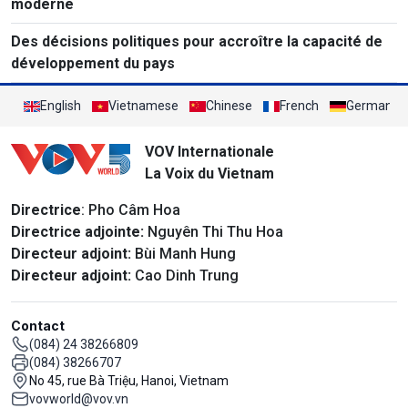
moderne
Des décisions politiques pour accroître la capacité de
développement du pays
English
Vietnamese
Chinese
French
German
VOV Internationale
La Voix du Vietnam
Directrice
: Pho Câm Hoa
Directrice adjointe:
Nguyên Thi Thu Hoa
Directeur adjoint:
Bùi Manh Hung
Directeur adjoint:
Cao Dinh Trung
Contact
(084) 24 38266809
(084) 38266707
No 45, rue Bà Triệu, Hanoi, Vietnam
vovworld@vov.vn