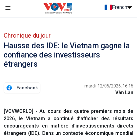
Nhảy đến nội dung
French
Menu trang chủ tiếng Pháp
menu phụ tiếng Pháp
Chronique du jour
Hausse des IDE: le Vietnam gagne la
confiance des investisseurs
étrangers
mardi, 12/05/2026, 16:15
Facebook
Vân Lan
[VOVWORLD] - Au cours des quatre premiers mois de
2026, le Vietnam a continué d’afficher des résultats
encourageants en matière d’investissements directs
étrangers (IDE). Dans un contexte économique mondial