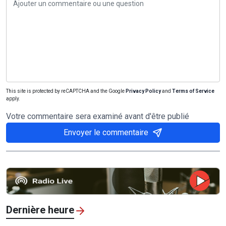
l’électronique. En octobre 2025, le directeur général d’Intel
Vietnam, Kenneth Tse, a indiqué avoir échangé avec les
autorités sur l’implantation de nouvelles lignes de
production dans le pays.
Tag:
VOV /
VOVworld /
Vietnam /
exemple /
attraction /
IDE /
Asie