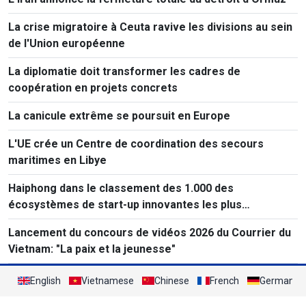
Les plus populaires
Les États-Unis imposent une caution pouvant atteindre
20.000 dollars pour les demandes de visa de
ressortissants de 50 pays
Algérie: un accident de bus fait au moins 25 morts
L’Arabie saoudite lance une alliance pour renforcer la
sécurité en mer Rouge
L'Iran annonce la fermeture totale du détroit d'Ormuz
La crise migratoire à Ceuta ravive les divisions au sein
de l'Union européenne
La diplomatie doit transformer les cadres de
coopération en projets concrets
La canicule extrême se poursuit en Europe