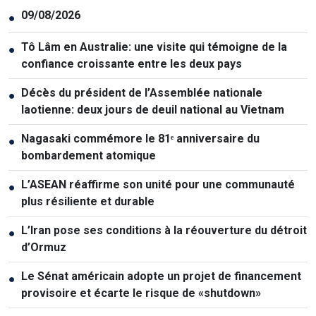
This site is protected by reCAPTCHA and the Google
Privacy Policy
and
Terms of Service
apply.
Votre commentaire sera examiné avant d'être publié
Envoyer le commentaire
Dernière heure
09/08/2026
●
Tô Lâm en Australie: une visite qui témoigne de la
●
confiance croissante entre les deux pays
Décès du président de l’Assemblée nationale
●
laotienne: deux jours de deuil national au Vietnam