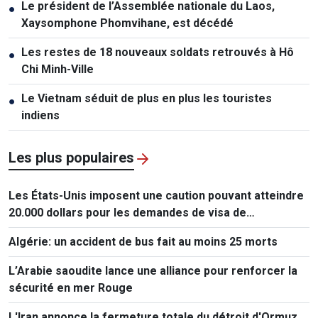
Nagasaki commémore le 81ᵉ anniversaire du
●
bombardement atomique
L’ASEAN réaffirme son unité pour une communauté
●
plus résiliente et durable
L’Iran pose ses conditions à la réouverture du détroit
●
d’Ormuz
Le Sénat américain adopte un projet de financement
●
provisoire et écarte le risque de «shutdown»
Le président de l’Assemblée nationale du Laos,
●
Xaysomphone Phomvihane, est décédé
Les restes de 18 nouveaux soldats retrouvés à Hô
●
Chi Minh-Ville
Le Vietnam séduit de plus en plus les touristes
●
indiens