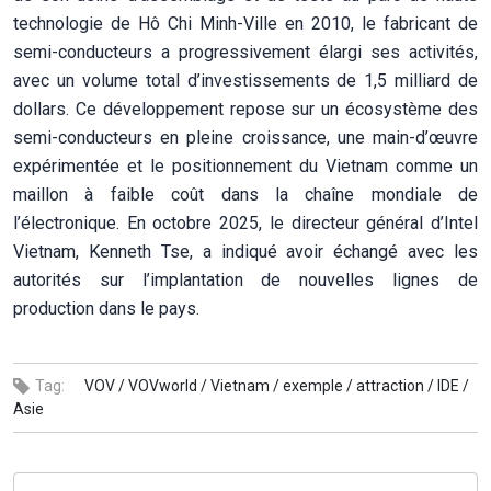
TTXVN
Selon l’article, le Vietnam a su gagner la confiance des
investisseurs grâce à une gouvernance cohérente, un cadre
juridique transparent et des réformes favorables aux
entreprises. Des infrastructures de qualité, un réseau
logistique en développement et une main-d’œuvre qualifiée
à coûts compétitifs renforcent également son attractivité.
Le site met également en avant le succès du groupe
technologique américain Intel au Vietnam. Depuis l’ouverture
de son usine d’assemblage et de tests au parc de haute
technologie de Hô Chi Minh-Ville en 2010, le fabricant de
semi-conducteurs a progressivement élargi ses activités,
avec un volume total d’investissements de 1,5 milliard de
dollars. Ce développement repose sur un écosystème des
semi-conducteurs en pleine croissance, une main-d’œuvre
expérimentée et le positionnement du Vietnam comme un
maillon à faible coût dans la chaîne mondiale de