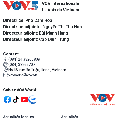
L'UE crée un Centre de coordination des secours
maritimes en Libye
Haiphong dans le classement des 1.000 des
écosystèmes de start-up innovantes les plus
performants au monde
Lancement du concours de vidéos 2026 du Courrier du
Vietnam: "La paix et la jeunesse"
English
Vietnamese
Chinese
French
German
VOV Internationale
La Voix du Vietnam
Directrice
: Pho Câm Hoa
Directrice adjointe:
Nguyên Thi Thu Hoa
Directeur adjoint:
Bùi Manh Hung
Directeur adjoint:
Cao Dinh Trung