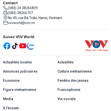
Contact
(084) 24 38266809
(084) 38266707
No 45, rue Bà Triệu, Hanoi, Vietnam
vovworld@vov.vn
Mạng xã hội
Suivez VOV World:
menu footer tiếng Pháp
Actualités locales
Actualités
Annonces judiciaires
Culture vietnamienne
Economie
Fenêtre des jeunes
Figure vietnamienne
Francophonie
Media
Vie sociale
À l'écoute