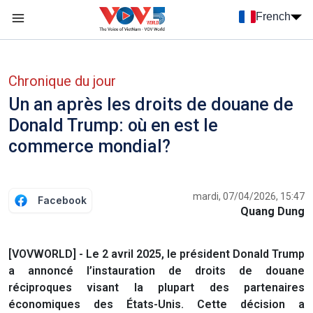
Nhảy đến nội dung
French
Menu trang chủ tiếng Pháp
menu phụ tiếng Pháp
Chronique du jour
Un an après les droits de douane de
Donald Trump: où en est le
commerce mondial?
mardi, 07/04/2026, 15:47
Facebook
Quang Dung
[VOVWORLD] - Le 2 avril 2025, le président Donald Trump
a annoncé l’instauration de droits de douane
réciproques visant la plupart des partenaires
économiques des États-Unis. Cette décision a