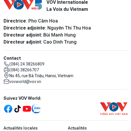
VOV Internationale
La Voix du Vietnam
Directrice
: Pho Câm Hoa
Directrice adjointe:
Nguyên Thi Thu Hoa
Directeur adjoint:
Bùi Manh Hung
Directeur adjoint:
Cao Dinh Trung
Contact
(084) 24 38266809
(084) 38266707
No 45, rue Bà Triệu, Hanoi, Vietnam
vovworld@vov.vn
Mạng xã hội
Suivez VOV World:
menu footer tiếng Pháp
Actualités locales
Actualités