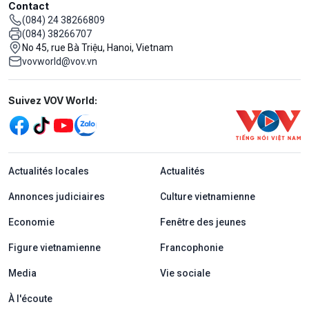
Contact
(084) 24 38266809
(084) 38266707
No 45, rue Bà Triệu, Hanoi, Vietnam
vovworld@vov.vn
Mạng xã hội
Suivez VOV World:
menu footer tiếng Pháp
Actualités locales
Actualités
Annonces judiciaires
Culture vietnamienne
Economie
Fenêtre des jeunes
Figure vietnamienne
Francophonie
Media
Vie sociale
À l'écoute