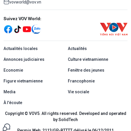
vovworld@vov.vn
Mạng xã hội
Suivez VOV World:
menu footer tiếng Pháp
Actualités locales
Actualités
Annonces judiciaires
Culture vietnamienne
Economie
Fenêtre des jeunes
Figure vietnamienne
Francophonie
Media
Vie sociale
À l'écoute
Copyright © VOV5. All rights reserved. Developed and operated
by SolidTech
Permis Web: 2113/GP-BTTTT délivré le 06/12/2011