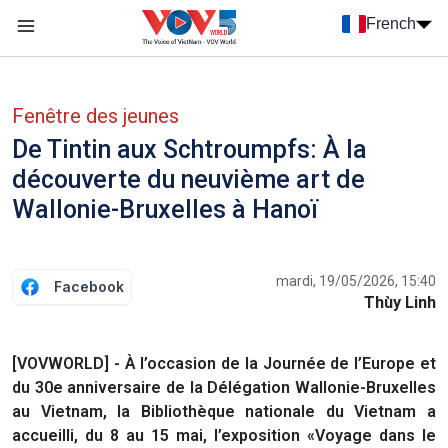
Nhảy đến nội dung
French
Menu trang chủ tiếng Pháp
menu phụ tiếng Pháp
Fenêtre des jeunes
De Tintin aux Schtroumpfs: À la
découverte du neuvième art de
Wallonie-Bruxelles à Hanoï
mardi, 19/05/2026, 15:40
Facebook
Thùy Linh
[VOVWORLD] - À l’occasion de la Journée de l’Europe et
du 30e anniversaire de la Délégation Wallonie-Bruxelles
au Vietnam, la Bibliothèque nationale du Vietnam a
accueilli, du 8 au 15 mai, l’exposition «Voyage dans le