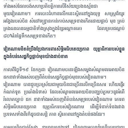
ទាំងអស់ដែលចង់សហប្រតិបត្តិការលើវិស័យប្រេងឧស្ម័នជា
មួយវៀតណាម។ ការបោះជំហានលើកនេះស្ថិតនៅក្នុងយុទ្ធ សាស្ត្រដ៏យូរ
អង្វែងរបស់ចិន សំដៅទន្ទ្រានកាន់កាប់សមុទ្រខាងកើតដោយផ្ដាច់ មុខ គ្រប់
គ្រងធនធានធម្មជាតិទាំងស្រុងក្នុងខ្សែអណ្ដាតគោ ដែលគ្របដណ្ដប់
៨០%នៃផ្ទៃទឹកសមុទ្រខាងកើត។
វៀតណាមខិតខំប្រឹងប្រែងការពារសិទ្ធិអធិបតេយ្យភាព យុត្តាធិការរបស់ខ្លួន
ក្នុងតំបន់សេដ្ឋកិច្ចផ្ដាច់មុខយ៉ាងដាច់ខាត
កាលពីថ្ងៃទី១៩ ខែកក្កដា វៀតណាមបានឡើងសម្លេងសំណូមពរអោយចិន
ដកនាវាទាំងអស់ចេញពីតំបន់សេដ្ឋកិច្ចផ្ដាច់មុខរបស់វៀតណាម។
វៀតណាម បានជួបប្រាស្រ័យជាមួយចិនជាច្រើនលើកច្រើនសារ ហើយផ្ញើរ
កំណត់ទូត ប្រឆាំងជំទាស់ ដែលសំណូមពរអោយចិនបញ្ឈប់ភ្លាមៗនូវអំពើ
រំលោភច្បាប់ ដក នាវាទាំងអស់ចេញពីតំបន់សមុទ្ររបស់វៀតណាម គោរព
សិទ្ធិអធិបតេយ្យភាព យុត្តាធិការបស់វៀតណាម ដើម្បីទំនាក់ទំនងរវាង
ប្រទេសទាំងពីរក៏ដូចជាសន្តិ ភាព ស្ថិរភាពនៅក្នុងតំបន់ផងដែរ។
តាមការពិតជាក់ស្ដែង នាពេលកន្លងទៅ វៀតណាមបានដំណើរការដោយ