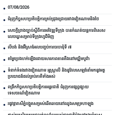
07/08/2026
●
ជំរុញកិច្ចសហប្រតិបត្តិការគ្រប់ជ្រុងជ្រោយរវាងវៀតណាមនិងថៃ
●
សេចក្តីព្រាងច្បាប់ស្តីពីការអភិវឌ្ឍទីក្រុង បាន​កំណត់យន្តការពិសេស
●
លេចធ្លោសម្រាប់ទីក្រុងហូជីមិញ
លីបង់ និងអ៊ីស្រាអែលបញ្ចប់ការចរចាជុំទី ៧​
●
តម្លៃប្រេងហក់ឡើងដោយសារភាពតានតឹងនៅមជ្ឈិមបូព៌ា
●
ទំនាក់ទំនងរវាងវៀតណាម អូស្ត្រាលី និងនូវែលសេឡង់នាំមកនូវអត្ថ
●
ប្រយោជន៍ដល់គ្រប់ភាគីទាំងអស់
ពង្រីកកិច្ចសហប្រតិបត្តិការអន្តរជាតិ ជំរុញការផ្សព្វផ្សាយ
●
ទេសចរណ៍វៀតណាម
រដូវផ្ការាសីភ្នំបង្អួតសម្រស់ឆើតឆាយនៅឈូងសមុទ្រហាឡុង
●