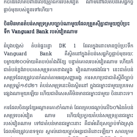
ក៏បានរំលោភបំពានលើយុត្តាធិការរបស់វៀត ណាមនៅលើតំបន់សេដ្ឋកិច្ច
ផ្ដាច់មុខរបស់ខ្លួនទៅហើយ។
ចិនមិនមានតំបន់សមុទ្រស្របច្បាប់ណាមួយដែលត្រួតស៊ីគ្នាជាមួយថ្មប៉ប្រះ
ទឹក Vanguard Bank របស់វៀតណាម
ដំបូងបង្អស់ តំបន់ផ្ទះរន្ទា DK 1 ដែលក្នុងនោះមានថ្មប៉ប្រះទឹក
Vanguard Bank គឺស្ថិតនៅក្នុងតំបន់សេដ្ឋកិច្ចផ្ដាច់មុខរយៈ
ចម្ងាយ២០០ម៉ាយគិតចាប់តាំងពីខ្សែ បន្ទាត់គោលរបស់វៀតណាម ហើយក៏
ជាតំបន់ខ្ពង់រាបបាតសមុទ្រភាគខាងត្បូង វៀតណាមផងដែរ។ នេះជាតំបន់
សមុទ្រដែលត្រូវបានកំណត់តាមអនុសញ្ញាអង្គ ការសហប្រជាជាតិស្ដីពីច្បាប់
សមុទ្រឆ្នាំ១៩៨២។ តំបន់សមុទ្រនេះមិនស្ថិតនៅ ក្នុងជម្លោះជាមួយប្រទេស
ផ្សេងណាមួយឡើយ ហើយជាពិសេសគឺមិនមានជម្លោះជាមួយ ចិននោះទេ។
ការដែលចិនគូរខ្សែអណ្ដាតគោ៩កំណាត់ ដែលគ្របដណ្ដប់លើ៦០%នៃតំបន់
សមុទ្ររបស់វៀត ណាម ហើយប្រែក្លាយតំបន់សមុទ្រគ្មានជម្លោះ
របស់វៀតណាម ទៅជាតំបន់មានជម្លោះនោះ គឺជាអំពើខុសច្បាប់ទាំងស្រុង
ដែលមិនត្រូវបានទទួល ស្គាល់ដោយច្បាប់អន្តរជាតិនោះឡើយ។ សាលក្រម