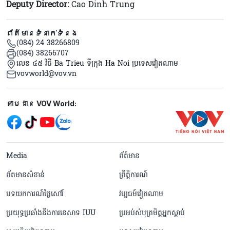
Deputy Director:
Cao Dinh Trung
ព័ត៌មានទំនាក់ទំនង
(084) 24 38266809
(084) 38266707
លេខ ៤៥ វិថី Ba Trieu ទីក្រុង Ha Noi ប្រទេសវៀតណាម
vovworld@vov.vn
Mạng xã hội
តាមដាន VOV World:
menu footer tiếng Khmer
Media
ព័ត៍មាន
ព័តមានសំខាន់
ព្រឹត្តិការណ៍
បទយកការណ៍ថ្ងៃសៅរ៍
វប្បធម៍វៀតណាម
ប្រយុទ្ធប្រឆាំងនឹងការនេសាទ IUU
ប្រអប់សំបុត្រមិត្តអ្នកស្តាប់