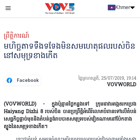
Nhảy đến nội dung
Khmer
Menu trang chủ tiếng Khmer
menu phụ tiếng Khmer
ព្រឹត្តិការណ៍
មហិច្ឆតាទទឺងទទែងមិនសមហេតុផលរបស់ចិន
នៅសមុទ្រខាងកើត
ថ្ងៃព្រហស្បតិ៍, 25/07/2019, 19:14
Facebook
VOVWORLD
(VOVWORLD) - ក្នុងប៉ុន្មានថ្ងៃកន្លងទៅ ក្រុមនាវាអង្កេតរកប្រេង
Haiyang Dizhi 8 របស់ចិន បានប្រព្រឹត្តិអំពើរំលោភបំពានទៅលើតំបន់
សេដ្ឋកិច្ចផ្ដាច់មុខនិងតំបន់ខ្ពង់រាបបាតសមុទ្ររបស់វៀតណាមនៅប៉ែកខាង
ត្បូងនៃសមុទ្រខាងកើត។
នេះជាតំបន់ សមុទ្រចំណុះអធិបតេយ្យភាពរបស់វៀតណាមទាំងស្រុង