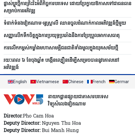
ផ្លាស់ប្ដូរថ្មីការត្រិះរិះអំពីកិច្ចការបរទេស ដោយប្រែក្លាយឱកាសទៅជាធនធាន
សម្រាប់ការអភិវឌ្ឍ
ទំនាក់ទំនងវៀតណាម-អូស្ត្រាលី ឈាន​ចូលដំណាក់កាលអភិវឌ្ឍន៍ថ្មីមួយ
សញ្ញាលើកទឹកចិត្តក្នុងការប្រយុទ្ធប្រឆាំងនឹងការប្រែប្រួលអាកាសធាតុ
ការលើកកម្ពស់កម្លាំងមហាសាមគ្គីជនជាតិទាំងមូលក្នុងយុគសម័យថ្មី
រយៈពេល ៦​ ខែចុងឆ្នាំ៖ បង្កើន​ល្បឿនដើម្បីសម្រេចបាននូវគោលដៅ
អភិវឌ្ឍន៍
English
Vietnamese
Chinese
French
German
នាយកដ្ឋានផ្សាយជាភាសារបរទេស
វិទ្យុសំលេងវៀតណាម
Director
:Pho Cam Hoa
Deputy Director:
Nguyen Thu Hoa
Deputy Director:
Bui Manh Hung