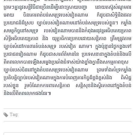
ព្រមៗគ្នានូវសន្តិវិធីជាច្រើនដើម្បីដោះស្រាយបញ្ហា ដោយតស៊ូសំណូមពរ
អោយ ចិនគោរពតំបន់សមុទ្ររបស់វៀតណាម ក៏ដូចជាសិទ្ធិនិងផល
ប្រយោជន៍ដ៏ស្រប ច្បាប់របស់វៀតណាមនៅតំបន់សមុទ្ររបស់ខ្លួន។ កម្លាំង
សមត្ថកិច្ចនៅសមុទ្រ របស់វៀតណាមបាននិងកំពុងអនុវត្តអធិបតេយ្យភាព
សិទ្ធិអធិបតេយ្យភាព និង យុត្តាធិការប្រកបដោយសន្តិភាព ត្រឹមត្រូវតាម
ច្បាប់សំដៅការពារតំបន់សមុទ្រ របស់វៀត ណាម។ ក្នុងប៉ុន្មានថ្ងៃកន្លងទៅ
ប្រជាជនវៀតណាម ក៏ដូចជាសារព័ត៌មាននៃ ប្រទេសនានាក្នុងតំបន់និងលើ
ពិភពលោកបានឡើងសម្លេងប្រឆាំងជំទាស់យ៉ាងខ្លាំងក្លានឹងសកម្មភាពខុស
ច្បាប់របស់ចិននៅក្នុងតំបនសមុទ្ររបស់វៀតណាម ព្រមទាំងគាំទ្រកម្លាំង
ប្រតិបត្តិច្បាប់របស់វៀតណាមក្នុងការបំពេញភារកិច្ចដ៏ខ្ពង់ខ្ពស់និង ពិសិដ្ឋ
របស់ខ្លួន រួមចំណែកការពារសន្តិភាព សន្តិសុខនិងស្ថិរភាពនៅក្នុងតំបន់
និងលើពិភពលោកផងដែរ៕
Tag: