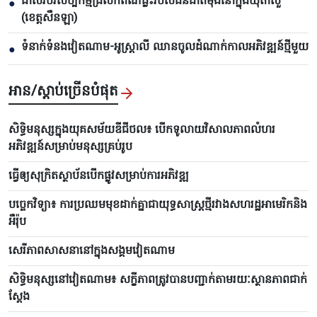
ដាស់របរសិប្បកម្មជ្រលក់ពណ៌ធ្លះរបស់ជនជាតិម៉ុងនៅក្នុងឃុំតាសួ
●
(ខេត្តសឺនឡា)
ទំនាក់ទំនងវៀតណាម-អូស្ត្រាលី ឈាន​ចូលដំណាក់កាលអភិវឌ្ឍន៍ថ្មីមួយ
●
អាន/ស្តាប់ច្រើនបំផុត
សិទ្ធិមនុស្សក្នុងយុគសម័យឌីជីថល៖ បើកទូលាយវិសាលភាពលំហរ
អភិវឌ្ឍន៍សម្រាប់មនុស្សគ្រប់រូប
ធ្វើឲ្យសុក្រិតស្ថាប័នបើកផ្លូវសម្រាប់ការអភិវឌ្ឍ
បច្ចេកវិទ្យា៖ ការប្រឈមមុខដាក់គ្នាជាយុទ្ធសាស្ត្រថ្មីរវាងសហរដ្ឋអាមេរិកនិង
អឺរ៉ុប
សេរីភាពសាសនានៅក្នុងសង្គមវៀតណាម
សិទ្ធិមនុស្សនៅវៀតណាម៖ សក្ខីភាពត្រូវបានបញ្ជាក់តាមរយៈស្ថានភាពជាក់
ស្តែង