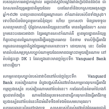
របស់តុលាការអាជ្ញាកណ្ដាល អន្តរជាតិស្ដីពីបណ្ដឹងរវាងហ្វីលីពីននិងចិន ជា
ឯកសារគតិយុត្តអន្តរជាតិមួយដែល បានណែនាំនិងបកស្រាយអនុសញ្ញា
ឆ្នាំ១៩៨២ បានច្រានចោលខ្សែអណ្ដាតគោ ៩កំណាត់របស់ចិនទាំងស្រុង។
ទោះបីជាចិនមិនចូលរួមការជំនុំជម្រះ ហើយ ប្រកាសថា មិនព្រមទទួល
សាលក្រមនោះក្ដី ប៉ុន្តែឯកសារគតិយុត្តនេះនៅតែ មានតម្លៃដដែល។ សាល
ក្រមនេះបានអះអាងថា ខ្សែអណ្ដាតគោ៩កំណាត់គឺ គ្មានមូលដ្ឋានគតិយុត្ត
ក៏ដូចជាគ្មានតម្លៃណាមួយដើម្បីអនុញ្ញាតអោយ ចិនទាម ទារសិទ្ធិធ្វើអាជីវ
កម្មធនធានធម្មជាតិក្នុងខ្សែអណ្ដាតគោនោះទេ។ ដោយហេតុ នេះ ចិនមិន
មានតំបន់សមុទ្រស្របច្បាប់ណាមួយដែលមានជម្លោះជាមួយវៀតណាម នៅ
តំបន់ផ្ទះរន្ទា DK 1 ដែលក្នុងនោះមានថ្មប៉ប្រះទឹក Vanguard Bank
នោះឡើយ។
សកម្មភាពខុសច្បាប់របស់នាវាចិននៅតំបន់ថ្មប៉ប្រះទឹក Vanguard
Bank របស់វៀតណាម ដំបូងបង្អស់គឺសំដៅរារាំងសកម្មភាពរុករកធ្វើអាជីវ
កម្មប្រេងឧស្ម័ន របស់វៀតណាមនៅតំបន់នេះ។ ការដែលចិនគំរាមកំហែងក៏
ដូចជារារាំងវៀត ណាមនិងដៃគូបរទេសនានាធ្វើការរុករកនិងធ្វើអាជីវកម្ម
ប្រេងឧស្ម័ននៅតំបន់នេះគឺជាអំពើទទឹងទទែងមិនសមហេតុផល។
សកម្មភាពនេះស្ថិតនៅក្នុងយុទ្ធ សាស្ត្ររបស់ចិនសំដៅរារាំងដៃគូអន្តរជាតិ