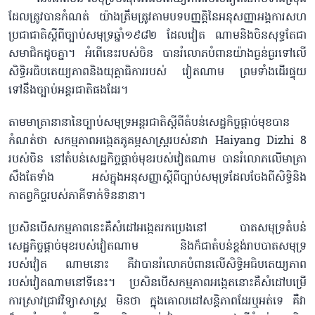
ដែលត្រូវបានកំណត់ យ៉ាងត្រឹមត្រូវតាមបទបញ្ញត្តិនៃអនុសញ្ញាអង្គការសហ
ប្រជាជាតិស្ដីពីច្បាប់សមុទ្រឆ្នាំ១៩៨២ ដែលវៀត ណាមនិងចិនសុទ្ធតែជា
សមាជិកដូចគ្នា។ អំពើនេះរបស់ចិន បានរំលោភបំពានយ៉ាងធ្ងន់ធ្ងរទៅលើ
សិទ្ធិអធិបតេយ្យភាពនិងយុត្តាធិការរបស់ វៀតណាម ព្រមទាំងដើរផ្ទុយ
ទៅនឹងច្បាប់អន្តរជាតិផងដែរ។
តាមមាត្រានានានៃច្បាប់សមុទ្រអន្តរជាតិស្ដីពីតំបន់សេដ្ឋកិច្ចផ្ដាច់មុខបាន
កំណត់ថា សកម្មភាពអង្កេតភូគម្ភសាស្ត្ររបស់នាវា Haiyang Dizhi 8
របស់ចិន នៅតំបន់សេដ្ឋកិច្ចផ្ដាច់មុខរបស់វៀតណាម បានរំលោភលើមាត្រា
សឹងតែទាំង អស់ក្នុងអនុសញ្ញាស្ដីពីច្បាប់សមុទ្រដែលចែងពីសិទ្ធិនិង
កាតព្វកិច្ចរបស់ភាគីទាក់ទិននានា។
ប្រសិនបើសកម្មភាពនេះគឺសំដៅអង្កេតរកប្រេងនៅ បាតសមុទ្រតំបន់
សេដ្ឋកិច្ចផ្ដាច់មុខរបស់វៀតណាម និងក៏ជាតំបន់ខ្ពង់រាបបាតសមុទ្រ
របស់វៀត ណាមនោះ គឺវាបានរំលោភបំពានលើសិទ្ធិអធិបតេយ្យភាព
របស់វៀតណាមនៅទីនេះ។ ប្រសិនបើសកម្មភាពអង្កេតនោះគឺសំដៅបម្រើ
ការស្រាវជ្រាវវិទ្យាសាស្ត្រ មិនថា ក្នុងគោលដៅសន្តិភាពដែរឬអត់ទេ គឺវា