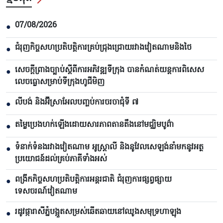
07/08/2026
●
ជំរុញកិច្ចសហប្រតិបត្តិការគ្រប់ជ្រុងជ្រោយរវាងវៀតណាមនិងថៃ
●
សេចក្តីព្រាងច្បាប់ស្តីពីការអភិវឌ្ឍទីក្រុង បាន​កំណត់យន្តការពិសេស
●
លេចធ្លោសម្រាប់ទីក្រុងហូជីមិញ
លីបង់ និងអ៊ីស្រាអែលបញ្ចប់ការចរចាជុំទី ៧​
●
តម្លៃប្រេងហក់ឡើងដោយសារភាពតានតឹងនៅមជ្ឈិមបូព៌ា
●
ទំនាក់ទំនងរវាងវៀតណាម អូស្ត្រាលី និងនូវែលសេឡង់នាំមកនូវអត្ថ
●
ប្រយោជន៍ដល់គ្រប់ភាគីទាំងអស់
ពង្រីកកិច្ចសហប្រតិបត្តិការអន្តរជាតិ ជំរុញការផ្សព្វផ្សាយ
●
ទេសចរណ៍វៀតណាម
រដូវផ្ការាសីភ្នំបង្អួតសម្រស់ឆើតឆាយនៅឈូងសមុទ្រហាឡុង
●