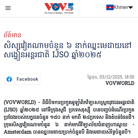
Nhảy đến nội dung
Khmer
Menu trang chủ tiếng Khmer
menu phụ tiếng Khmer
ព័ត៍មាន
សិស្សវៀតណាមចំនួន ៦ នាក់ឈ្នះមេដាយនៅ
សង្វៀនអន្តរជាតិ IJSO ឆ្នាំ២០២៥
ថ្ងៃពុធ, 03/12/2025, 18:50
Facebook
VOVWORLD
(VOVWORLD) - ពិធីបិទការប្រកួតអូឡាំពិកវិទ្យាសាស្ត្រយុវជនអន្តរជាតិ
(IJSO) ឆ្នាំ២០២៥ នៅទីក្រុងសូជី ប្រទេសរុស្ស៊ី បានបញ្ចប់ដំណើរប្រកួត
ប្រជែងរបស់បេក្ខជនចំនួន ១៥០ នាក់ មកពី ២៤ប្រទេស និងតំបន់ដែនដី។
ក្រុមសិស្សវៀតណាមចំនួន ៦ នាក់មកពីវិទ្យាល័យជំនាញហាណូយ -
Amsterdam បានឈ្នះមេដាយប្រាក់ចំនួនបី និងមេដាយសំរិទ្ធចំនួនបី។