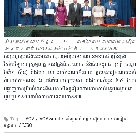
សិស្សវៀតណាមចំនួន ៦ នាក់ឈ្នះមេដាយនៅសង្វៀន
អន្តរជាតិ IJSO ឆ្នាំ២០២៥។ រូបថត៖ VOV
ការប្រកួតប្រជែងនេះមានការចូលរួមពីប្រទេសឈានមុខគេជាច្រើនក្នុង
វិស័យវិទ្យាសាស្ត្រមូលដ្ឋាននៅក្នុងពិភពលោក និងតំបន់ដូចជា រុស្ស៊ី ឥណ្ឌា
តៃវ៉ាន់ (ចិន) និងថៃ។ ទោះជាយ៉ាងណាក៏ដោយ ប្រទេសវៀតណាមជាប់
ចំណាត់ថ្នាក់លេខ ៦ ក្នុងចំណោមប្រទេស និងដែនដីចំនួន ២៤ ដែល
បង្ហាញថាកម្រិតចំណេះដឹងរបស់សិស្សវៀតណាមអាចកាត់បន្ថយគម្លាតជា
មួយប្រទេសមហាអំណាចនាពេលអនាគត៕
Tag:
VOV /
VOVworld /
សិស្សានុសិស្ស​ /
វៀតណាម /
សង្វៀន
អន្តរជាតិ /
IJSO