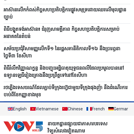
អាស៊ានលើកកំពស់កិច្ចសហប្រតិបត្តិការផ្លូវសមុទ្រដោយឈរលើមុលដ្ឋាន
ច្បាប់
ពិធីបង្ហូតទង់អាស៊ាន៖ ជំរុញសាមគ្គីភាព កិច្ចសហប្រតិបត្តិការសម្រាប់
អនាគតនៃតំបន់
សម័យប្រជុំវិសាមញ្ញលើកទី១ នៃរដ្ឋសភានីតិកាលទី១៦ នឹងប្រារព្ធនា
ថ្ងៃទី៣ ខែសីហា
ពិធីរំលឹកវិញ្ញាណក្ខន្ធ និងបញ្ចុះអដ្ឋិធាតុយុទ្ធជនពលីដែលប្រមូលបាននៅ
ឧទ្យានឡេធីរៀងគ្រោងនឹងប្រព្រឹត្តទៅនៅខែសីហា
រថភ្លើងទេសចរណ៍ដែលភ្ជាប់ទីក្រុងហ៊្វេជាមួយទីក្រុងផុងញ៉ា នឹងដំណើរការ
ចាប់ពីខែកញ្ញាខាងមុខ
English
Vietnamese
Chinese
French
German
នាយកដ្ឋានផ្សាយជាភាសារបរទេស
វិទ្យុសំលេងវៀតណាម