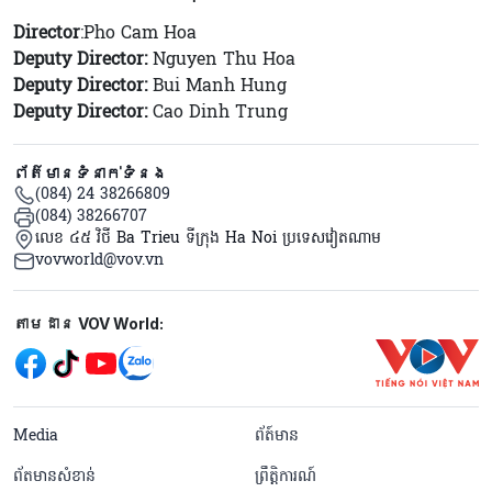
Director
:Pho Cam Hoa
Deputy Director:
Nguyen Thu Hoa
Deputy Director:
Bui Manh Hung
Deputy Director:
Cao Dinh Trung
ព័ត៌មានទំនាក់ទំនង
(084) 24 38266809
(084) 38266707
លេខ ៤៥ វិថី Ba Trieu ទីក្រុង Ha Noi ប្រទេសវៀតណាម
vovworld@vov.vn
Mạng xã hội
តាមដាន VOV World:
menu footer tiếng Khmer
Media
ព័ត៍មាន
ព័តមានសំខាន់
ព្រឹត្តិការណ៍