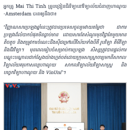
អ្នកគ្រូ Mai Thi Tinh គ្រូបង្រៀនជីវវិទ្យានៅវិទ្យាល័យជំនាញហាណូយ
-Amsterdam បានឲ្យដឹងថា៖
“វិញ្ញាណសារប្រឡងឆ្នាំនេះត្រូវបានប្រទេសចូលរួមវាយតម្លៃថា ជាការ
ប្រឡងដ៏លំបាកបំផុតមិនធ្លាប់មាន ដោយសារតែសំណួរមុខវិជ្ជាតែមួយមាន
តិចតួច និងតម្រូវការចំណេះដឹងស៊ីជម្រៅលើវិស័យទាំងបីគឺ រូបវិទ្យា គីមីវិទ្យា
និងជីវវិទ្យា។ មុនពេលរៀបចំសម្រាប់ការប្រឡង សិស្សត្រូវបានផ្តល់ការ
បណ្តុះបណ្តាលជាក់ស្តែងយ៉ាងហ្មត់ចត់ដោយក្រុមសាស្ត្រាចារ្យមកពីសាកល
វិទ្យាល័យគរុកោសល្យហាណូយ សាកលវិទ្យាល័យវិទ្យាសាស្ត្រ និង
បច្ចេកវិទ្យាហាណូយ និង VinUni”។