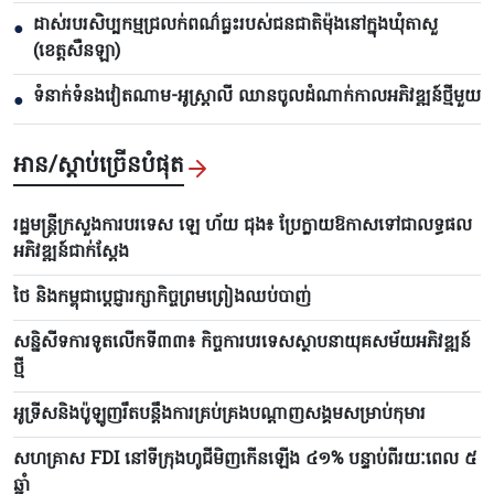
ដាស់របរសិប្បកម្មជ្រលក់ពណ៌ធ្លះរបស់ជនជាតិម៉ុងនៅក្នុងឃុំតាសួ
●
(ខេត្តសឺនឡា)
ទំនាក់ទំនងវៀតណាម-អូស្ត្រាលី ឈាន​ចូលដំណាក់កាលអភិវឌ្ឍន៍ថ្មីមួយ
●
អាន/ស្តាប់ច្រើនបំផុត
រដ្ឋមន្ត្រីក្រសួងការបរទេស ឡេ ហ័យ ជុង៖ ប្រែក្លាយឱកាសទៅជាលទ្ធផល
អភិវឌ្ឍន៍ជាក់ស្តែង
ថៃ និងកម្ពុជាប្តេជ្ញារក្សាកិច្ចព្រមព្រៀងឈប់បាញ់
សន្និសីទការទូតលើកទី៣៣៖ កិច្ចការបរទេសស្ថាបនាយុគសម័យអភិវឌ្ឍន៍
ថ្មី
អូទ្រីសនិងប៉ូឡូញរឹតបន្តឹងការគ្រប់គ្រងបណ្តាញសង្គមសម្រាប់កុមារ
សហគ្រាស FDI នៅទីក្រុងហូជីមិញកើនឡើង ៤១% បន្ទាប់ពីរយៈពេល ៥
ឆ្នាំ