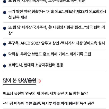
또 럼 당 서기장‧국가주석, 호주·뉴질랜드 국빈 방문
●
국가 발전 역량 창출하는 ‘기술 외교’…베트남 제33차 외교회의서
●
첫 단독 세션
또 럼 당 서기장‧국가주석, 美 태평양사령관 접견…“양국 협력 격
●
상”
푸꾸옥, APEC 2027 앞두고 상인•택시기사 대상 영어교육 실시
●
닥락성, 두리안 브랜드 홍보 위해 기네스 세계기록 도전
●
호찌민시, 현대적 소방지휘센터 운용
●
많이 본 영상/음원
베트남 유전체 연구의 새 지평: 세계 유전 지도 향한 도약
선라성 따쑤어 푸른 초원: 북서부 하늘 아래 평온한 녹색 공간