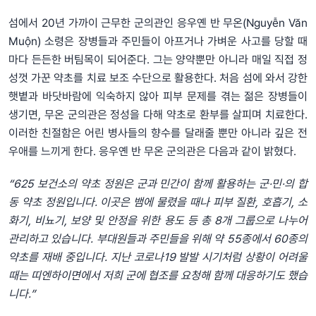
섬에서 20년 가까이 근무한 군의관인 응우옌 반 무온(Nguyễn Văn
Muộn) 소령은 장병들과 주민들이 아프거나 가벼운 사고를 당할 때
마다 든든한 버팀목이 되어준다. 그는 양약뿐만 아니라 매일 직접 정
성껏 가꾼 약초를 치료 보조 수단으로 활용한다. 처음 섬에 와서 강한
햇볕과 바닷바람에 익숙하지 않아 피부 문제를 겪는 젊은 장병들이
생기면, 무온 군의관은 정성을 다해 약초로 환부를 살피며 치료한다.
이러한 친절함은 어린 병사들의 향수를 달래줄 뿐만 아니라 깊은 전
우애를 느끼게 한다. 응우옌 반 무온 군의관은 다음과 같이 밝혔다.
“625 보건소의 약초 정원은 군과 민간이 함께 활용하는 군·민·의 합
동 약초 정원입니다. 이곳은 뱀에 물렸을 때나 피부 질환, 호흡기, 소
화기, 비뇨기, 보양 및 안정을 위한 용도 등 총 8개 그룹으로 나누어
관리하고 있습니다. 부대원들과 주민들을 위해 약 55종에서 60종의
약초를 재배 중입니다. 지난 코로나19 발발 시기처럼 상황이 어려울
때는 띠엔하이면에서 저희 군에 협조를 요청해 함께 대응하기도 했습
니다.”