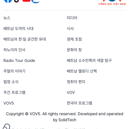
menu footer tiếng Hàn
뉴스
미디어
베트남 도약의 시대
시사
베트남과 한‧일 굳건한 유대
경제 초점
하노이의 인사
문화의 창
Radio Tour Guide
베트남 소수민족의 색깔 탐구
주말의 이야기
베트남 멜로디 산책
법정 소식
청취자 편지
주간 프로그램
VOV
VOV5
한국어 프로그램
Copyright © VOV5. All rights reserved. Developed and operated
by SolidTech