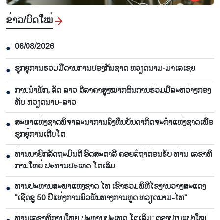
ຂ່າວ/ບົດ​ໃໝ່
06/08/2026
●
ຊຸກ​ຍູ້​ການ​ຮ່ວມ​ມື​ດ້ານ​ການ​ປ້ອງ​ກັນ​ຊາດ ຫວຽດ​ນາມ-ມາ​ເລ​ເຊຍ
●
ການ​ນຳ​ພັກ, ລັດ ລາວ ຕີ​ລາ​ຄາ​ສູງ​ໝາກ​ຜົນ​ການ​ຮ່ວມ​ມື​ລະ​ຫວ່າງກອງ​
●
ທັບ ຫວຽດ​ນາມ-ລາວ
ສະ​ພາ​ແຫ່ງ​ຊາດ​ພິ​ຈາ​ລະ​ນາ​​ການລົງ​ທຶນ​ບັນ​ດາ​ກິດ​ຈະ​ກຳ​ແຫ່ງ​ຊາດ​ເພື່ອ​
●
ຊຸກ​ຍູ້​ການ​ເຕີບ​ໂຕ
ທ່ານ​ນາ​ຍົກ​ລັດ​ຖະ​ມົນ​ຕີ ອົດ​ສະ​ຕາ​ລີ ​ຄອຍລໍ​ຖ້າ​ຕ້ອນ​ຮັບ ທ່ານ ເລ​ຂາ​ທິ​
●
ການ​ໃຫຍ່ ປະ​ທານ​ປະ​ເທດ ໂຕ​ເລິມ
ທ່ານ​ປະ​ທານ​ສະ​ພາ​ແຫ່ງ​ຊາດ ໄທ ເຂົ້າ​ຮ່ວມ​ພິ​ທີ​ໄຂ​ງານ​ວາງ​ສະ​ແດງ
●
“ເຊີດ​ຊູ 50 ປີ​ແຫ່ງ​ການ​ພົວ​ພັນ​ທາງ​ການ​ທູດ ຫວຽດ​ນາມ-ໄທ”
ທ່ານເລ​ຂາ​ທິ​ການ​ໃຫຍ່ ປະ​ທານ​ປະ​ເທດ ໂຕ​ເລິມ: ຕ້ອງ​ປ່ຽນ​ແປງ​ໃໝ່​