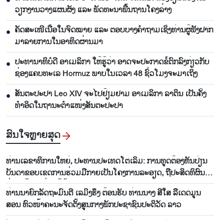
●
ວຽກ​ງານ​ວາງ​ແຜນ​ຜັງ ແລະ ​ພັດ​ທະ​ນາ​ພື້ນ​ຖານ​ໂຄງ​ລ່າງ
ຄັດສະເໜີເນື້ອໃນຈົດໝາຍ ແລະ ຕອບບາງຄຳຖາມເຊິ່ງທ່ານຜູ້ຟັງຝາກ
●
ມາລາຍການໃນອາທິດຜ່ານມາ
ປະທານາທິບໍດີ ອາເມລິກາ ໃຫ້ຮູ້ວ່າ ອາດຈະປະກາດຂໍ້ຕົກລົງກ່ຽວກັບ
●
ຊ່ອງແຄບທະເລ Hormuz ພາບໃນເວລາ 48 ຊົ່ວໂມງຈະມາເຖິງ
ສັນຕະປະປາ Leo XIV ຈະໄປຢ້ຽມຢາມ ອາເມລິກາ ລາຕິນ ເປັນຄັ້ງ
●
ທຳອິດໃນຖານະຕຳແໜ່ງສັນຕະປະປາ
ສົນ​ໃຈ​ຫຼາຍ​ສຸດ
ທ່ານ​ເລ​ຂາ​ທິ​ການ​ໃຫຍ່, ປະ​ທານ​ປະ​ເທດ​ໂຕ​ເລິມ: ການ​ທູດ​ຕ້ອງ​ຫັນ​ປ່ຽນ​
ບັນ​ດາ​ຂອບ​ເຂດ​ການ​ຮ່ວມ​ມື​ກາຍ​ເປັນ​ໂຄງ​ການ​ລະ​ອຽດ​, ຖື​ປະ​ສິດ​ທິ​ຜົນ​
ຢ່າງ​ແທ້​ຈິງ​ແມ່ນ​ໄມ້ຫຼ້າ​ວັດ​ແທກ
​ທ່ານນາ​ຍົກ​ລັດ​ຖະ​ມົນ​ຕີ ເລ​ມິງ​ຮຶງ ຕ້ອນ​ຮັບ ​​ທ່ານນາງ ສີ​​ໃສ ລື​ເດ​ດ​ມູນ​
ສອນ ຫົວ​ໜ້າ​ຄະ​ນະ​ຈັດ​ຕັ້ງ​ສູນ​ກາງ​ພັກ​ປະ​ຊາ​ຊົນ​ປະ​ຕິ​ວັດ ລາວ