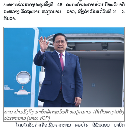
ປະທານຮ່ວມກອງປະຊຸມຄັ້ງທີ 48 ຄະນະກຳມະການຮ່ວມມືທະວີພາຄີ
ລະຫວ່າງ ລັດຖະບານ ຫວຽດນາມ - ລາວ, ເຊິ່ງດຳເນີນແຕ່ວັນທີ 2 – 3
ທັນວາ.
ທ່ານ ຟ້າມມິງຈິງ ນາຍົກລັດຖະມົນຕີ ຫວຽດນາມ ໄດ້ເດີນທາງໄປຍັງ
ປະເທດລາວ (ພາບ: VGP)
ໂດຍໄດ້ຮັບຄຳເຊື້ອເຊີນຈາກທ່ານ ສອນໄຊ ສີພັນດອນ ນາຍົກ