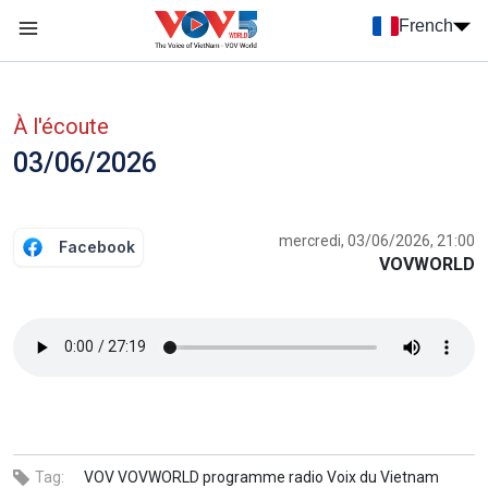
Nhảy đến nội dung
French
Menu trang chủ tiếng Pháp
menu phụ tiếng Pháp
À l'écoute
03/06/2026
mercredi, 03/06/2026, 21:00
Facebook
VOVWORLD
Tag:
VOV
VOVWORLD
programme
radio
Voix du Vietnam