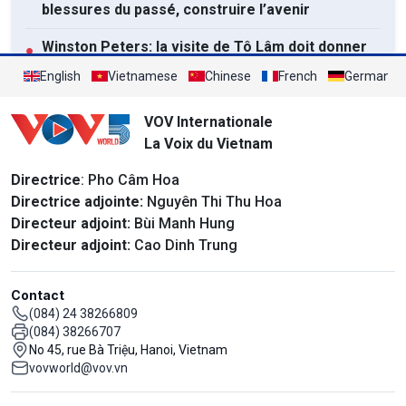
blessures du passé, construire l’avenir
Winston Peters: la visite de Tô Lâm doit donner
●
un nouvel élan aux relations bilatérales
English
Vietnamese
Chinese
French
German
Vietnam: mieux valoriser les compétences des
●
VOV Internationale
travailleurs de retour de l’étranger
La Voix du Vietnam
Tout afficher
Directrice
: Pho Câm Hoa
Directrice adjointe:
Nguyên Thi Thu Hoa
Directeur adjoint:
Bùi Manh Hung
Directeur adjoint:
Cao Dinh Trung
Contact
(084) 24 38266809
(084) 38266707
No 45, rue Bà Triệu, Hanoi, Vietnam
vovworld@vov.vn