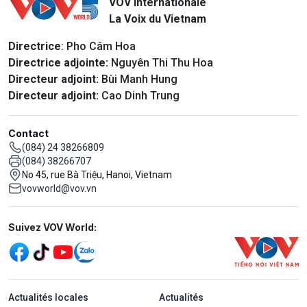
VOV Internationale
La Voix du Vietnam
Directrice
: Pho Câm Hoa
Directrice adjointe:
Nguyên Thi Thu Hoa
Directeur adjoint:
Bùi Manh Hung
Directeur adjoint:
Cao Dinh Trung
Contact
(084) 24 38266809
(084) 38266707
No 45, rue Bà Triệu, Hanoi, Vietnam
vovworld@vov.vn
Mạng xã hội
Suivez VOV World:
menu footer tiếng Pháp
Actualités locales
Actualités