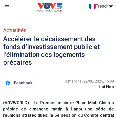
Nhảy đến nội dung
French
Menu trang chủ tiếng Pháp
menu phụ tiếng Pháp
Actualités
Accélérer le décaissement des
fonds d’investissement public et
l’élimination des logements
précaires
dimanche, 22/06/2025, 15:09
Facebook
Lai Hoa
(VOVWORLD) - Le Premier ministre Pham Minh Chinh a
présidé ce dimanche matin à Hanoï une série de
réunions stratégiques: la 5e session du Comité central