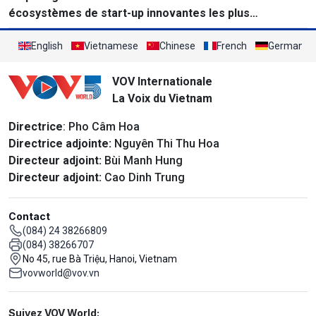
écosystèmes de start-up innovantes les plus
performants au monde
English
Vietnamese
Chinese
French
German
VOV Internationale
La Voix du Vietnam
Directrice
: Pho Câm Hoa
Directrice adjointe:
Nguyên Thi Thu Hoa
Directeur adjoint:
Bùi Manh Hung
Directeur adjoint:
Cao Dinh Trung
Contact
(084) 24 38266809
(084) 38266707
No 45, rue Bà Triệu, Hanoi, Vietnam
vovworld@vov.vn
Mạng xã hội
Suivez VOV World: