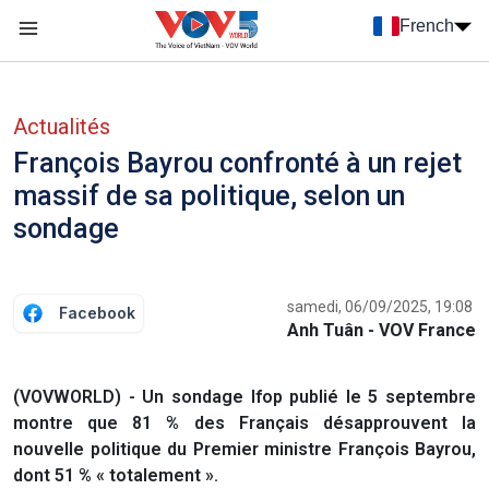
Nhảy đến nội dung
French
Menu trang chủ tiếng Pháp
menu phụ tiếng Pháp
Actualités
François Bayrou confronté à un rejet
massif de sa politique, selon un
sondage
samedi, 06/09/2025, 19:08
Facebook
Anh Tuân - VOV France
(VOVWORLD) - Un sondage Ifop publié le 5 septembre
montre que 81 % des Français désapprouvent la
nouvelle politique du Premier ministre François Bayrou,
dont 51 % « totalement ».