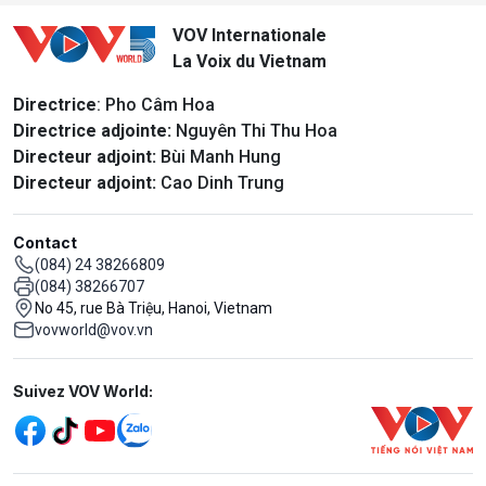
VOV Internationale
La Voix du Vietnam
Directrice
: Pho Câm Hoa
Directrice adjointe:
Nguyên Thi Thu Hoa
Directeur adjoint:
Bùi Manh Hung
Directeur adjoint:
Cao Dinh Trung
Contact
(084) 24 38266809
(084) 38266707
No 45, rue Bà Triệu, Hanoi, Vietnam
vovworld@vov.vn
Mạng xã hội
Suivez VOV World: