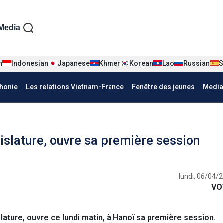
iện tiếng Pháp
Media
n
Indonesian
Japanese
Khmer
Korean
Lao
Russian
S
honie
Les relations Vietnam-France
Fenêtre des jeunes
Media
islature, ouvre sa première session
lundi, 06/04/
VO
ature, ouvre ce lundi matin, à Hanoï sa première session.