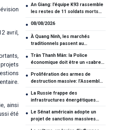
An Giang: l’équipe K93 rassemble
●
évision
les restes de 11 soldats morts
pour la Patrie
08/08/2026
●
2 avril,
À Quang Ninh, les marchés
●
traditionnels passent au
numérique
rtants,
Trân Thanh Mân: la Police
●
économique doit être un «sabre
 projets
tranchant» dans la lutte contre la
estions
Prolifération des armes de
●
criminalité
entaire.
destruction massive: l’Assemblée
nationale veut renforcer la
La Russie frappe des
●
prévention
infrastructures énergétiques
e, ainsi
vitales de l'Ukraine
Le Sénat américain adopte un
ussi été
●
projet de sanctions massives
contre la Russie