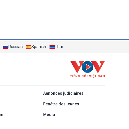
Russian
Spanish
Thai
áp
Annonces judiciaires
Fenêtre des jeunes
ie
Media