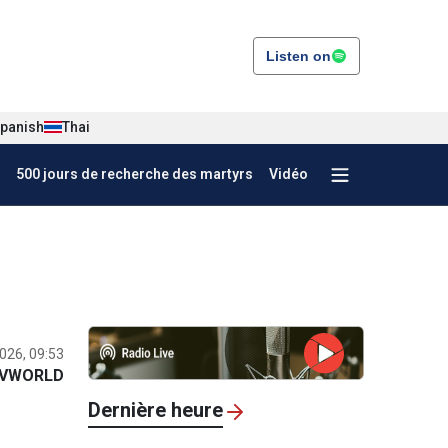
Listen on
panish
Thai
500 jours de recherche des martyrs
Vidéo
2026, 09:53
VWORLD
Dernière heure