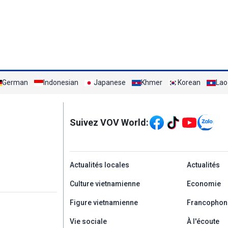
German
Indonesian
Japanese
Khmer
Korean
Lao
Mạng xã hội
Suivez VOV World:
menu footer tiếng Ph
Actualités locales
Actualités
Culture vietnamienne
Economie
Figure vietnamienne
Francophon
Vie sociale
À l'écoute