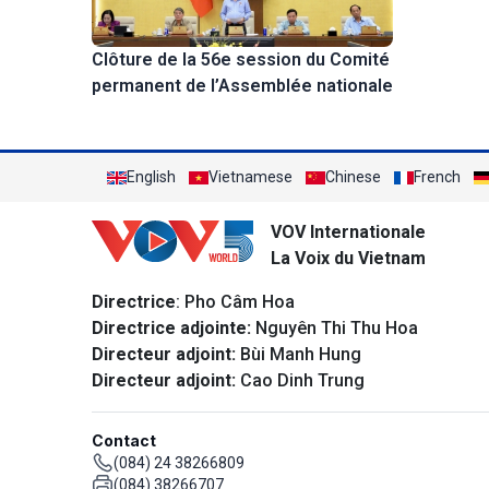
Clôture de la 56e session du Comité
permanent de l’Assemblée nationale
English
Vietnamese
Chinese
French
VOV Internationale
La Voix du Vietnam
Directrice
: Pho Câm Hoa
Directrice adjointe:
Nguyên Thi Thu Hoa
Directeur adjoint:
Bùi Manh Hung
Directeur adjoint:
Cao Dinh Trung
Contact
(084) 24 38266809
(084) 38266707