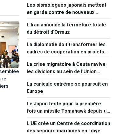
Les sismologues japonais mettent
en garde contre de nouveaux
séismes majeurs après celui de
L'Iran annonce la fermeture totale
Kumamoto
du détroit d'Ormuz
La diplomatie doit transformer les
cadres de coopération en projets
concrets
La crise migratoire à Ceuta ravive
les divisions au sein de l'Union
ssemblée
européenne
ure
La canicule extrême se poursuit en
iers
Europe
Le Japon teste pour la première
fois un missile Tomahawk depuis un
destroyer
L'UE crée un Centre de coordination
des secours maritimes en Libye