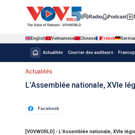
Nhảy đến nội dung
Đa phương t
Radio
Podcast
English
Vietnamese
Chinese
French
Germa
Menu trang chủ tiếng Pháp
Actualités
Courrier des auditeurs
Francop
menu phụ tiếng Pháp
Actualités
L’Assemblée nationale, XVIe lég
Facebook
[VOVWORLD] - L’Assemblée nationale, XVIe législ